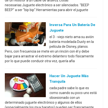
de un resistor a un cable de altavoz.Cosas
necesarias:Juguete electrónico a ser silenciados. "BEEP
BEEP" a ser "bip bip".Herramientas para abrir el juguete
Inversa Para Un Batería De
Juguete
el 3 - viejo nieto ama su avión
batería modelada Dusty en la
película de Disney, planos.
Pero, con frecuencia se mete en un rincón con él y debe
bajar para arrastrar el extremo delantero todo físicamente
por lo que puede conducir otra vez, quería aña
Hacer Un Juguete Más
Tranquila
cada padre sabe lo que es
como cuando su poco uno está
obsesionado con un
determinado juguete electrónico y algunos de ellos
(especialmente los muy baratos) pueden ser francamente