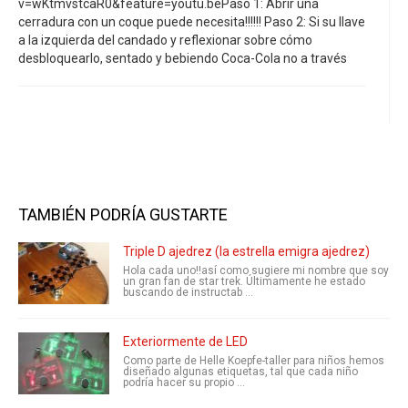
v=wKtmvstcaR0&feature=youtu.bePaso 1: Abrir una
cerradura con un coque puede necesita!!!!!! Paso 2: Si su llave
a la izquierda del candado y reflexionar sobre cómo
desbloquearlo, sentado y bebiendo Coca-Cola no a través
TAMBIÉN PODRÍA GUSTARTE
Triple D ajedrez (la estrella emigra ajedrez)
Hola cada uno!!así como sugiere mi nombre que soy
un gran fan de star trek. Últimamente he estado
buscando de instructab ...
Exteriormente de LED
Como parte de Helle Koepfe-taller para niños hemos
diseñado algunas etiquetas, tal que cada niño
podría hacer su propio ...