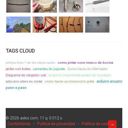
TAGS CLOUD
philips 3 en 1 de los viejos audio
como pintar cono reseco de bocina
jardin con botes
camaritas de juguete
Como.hacer.un.interruptor
Diagrama de cargador usb
proyecto resumende jarabe de eucalipto
arduino acuario
articulos utiles en metal
como hacer un monociclo jirafa
paso a paso
© 2026 askix.com. 11 q. 0.012 s.
Contáctenos
-
Política de privacidad
-
Política de cookies