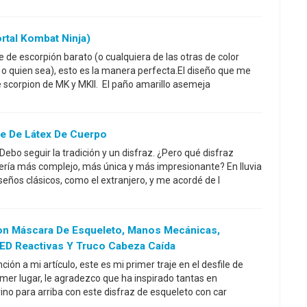
rtal Kombat Ninja)
je de escorpión barato (o cualquiera de las otras de color
l o quien sea), esto es la manera perfecta.El diseño que me
 scorpion de MK y MKII. El paño amarillo asemeja
aje De Látex De Cuerpo
Debo seguir la tradición y un disfraz. ¿Pero qué disfraz
ería más complejo, más única y más impresionante? En lluvia
seños clásicos, como el extranjero, y me acordé de l
on Máscara De Esqueleto, Manos Mecánicas,
LED Reactivas Y Truco Cabeza Caída
ción a mi artículo, este es mi primer traje en el desfile de
mer lugar, le agradezco que ha inspirado tantas en
vino para arriba con este disfraz de esqueleto con car