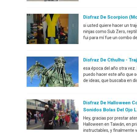
Disfraz De Scorpion (Mo
si usted quiere hacer un tra
ninjas como Sub Zero, repti
fui para mí fue un combo de
Disfraz De Cthulhu - Tr
esa época del año otra vez. 
puedo hacer este año que s
de ideas, que buscaba en di
Disfraz De Halloween C
Sonidos Bolas Del Ojo 
Hey, gracias por prestar aten
Halloween en Taiwán, en pri
instructables, y finalmente 