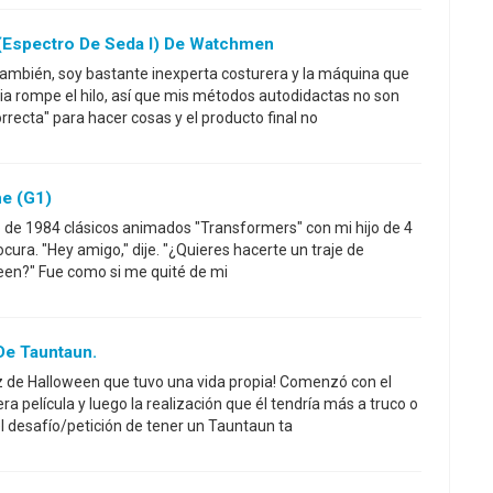
r (espectro De Seda I) De Watchmen
También, soy bastante inexperta costurera y la máquina que
ia rompe el hilo, así que mis métodos autodidactas no son
recta" para hacer cosas y el producto final no
me (G1)
 de 1984 clásicos animados "Transformers" con mi hijo de 4
ura. "Hey amigo," dije. "¿Quieres hacerte un traje de
en?" Fue como si me quité de mi
De Tauntaun.
z de Halloween que tuvo una vida propia! Comenzó con el
ra película y luego la realización que él tendría más a truco o
n el desafío/petición de tener un Tauntaun ta