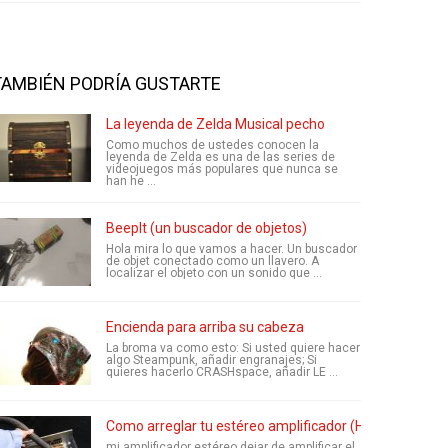
TAMBIÉN PODRÍA GUSTARTE
La leyenda de Zelda Musical pecho
Como muchos de ustedes conocen la
leyenda de Zelda es una de las series de
videojuegos más populares que nunca se
han he ...
BeepIt (un buscador de objetos)
Hola mira lo que vamos a hacer. Un buscador
de objet conectado como un llavero. A
localizar el objeto con un sonido que ...
Encienda para arriba su cabeza
La broma va como esto: Si usted quiere hacer
algo Steampunk, añadir engranajes; Si
quieres hacerlo CRASHspace, añadir LE ...
Como arreglar tu estéreo amplificador (Harman Kardo
mi amplificador estéreo dejar de amplificar el