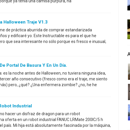
l porque ya tenía una camisa púrpura, na
a Halloween Traje V1.3
rme de práctica aburrida de comprar estandarizada
ños y edificaré yo. Este Instructable es para el que he
ero que sea interesante no sólo porque es fresco e inusual,
e Portal De Basura Y En Un Día.
a: es la noche antes de Halloween, no tuviera ninguna idea,
tercer año consecutivo (fresco como era el traje, me siento
más) pero, ¿qué? ¿Una enfermera zombie? ¿no, he he
obot Industrial
ómo hacer un disfraz de dragon para un robot
na oferta en un robot industrial FANUC LRMate 200IC/5 h
el país. Mi hija está absolutamente fascinada por la máquina,