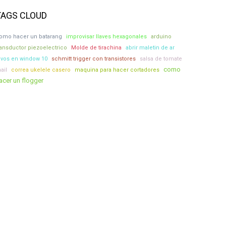
TAGS CLOUD
omo hacer un batarang
improvisar llaves hexagonales
arduino
ransductor piezoelectrico
Molde de tirachina
abrir maletin de ar
ivos en window 10
schmitt trigger con transistores
salsa de tomate
como
ail
correa ukelele casero
maquina para hacer cortadores
acer un flogger