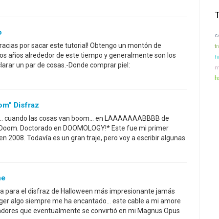
o
c
acias por sacar este tutorial! Obtengo un montón de
t
los años alrededor de este tiempo y generalmente son los
h
arar un par de cosas.-Donde comprar piel:
m
h
om" Disfraz
n... cuando las cosas van boom... en LAAAAAAABBBB de
r. Doom. Doctorado en DOOMOLOGY!* Este fue mi primer
en 2008. Todavía es un gran traje, pero voy a escribir algunas
me
da para el disfraz de Halloween más impresionante jamás
ger algo siempre me ha encantado... este cable a mi amore
adores que eventualmente se convirtió en mi Magnus Opus