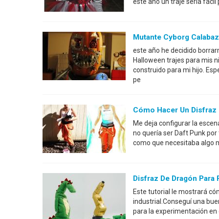
este año un traje sería fáci
Mutante Cyborg Calabaz
este año he decidido borra
Halloween trajes para mis ni
construido para mi hijo. Esp
pe
Cómo Hacer Un Disfraz D
Me deja configurar la escen
no quería ser Daft Punk por 
como que necesitaba algo 
Disfraz De Dragón Para R
Este tutorial le mostrará c
industrial.Conseguí una bue
para la experimentación en 