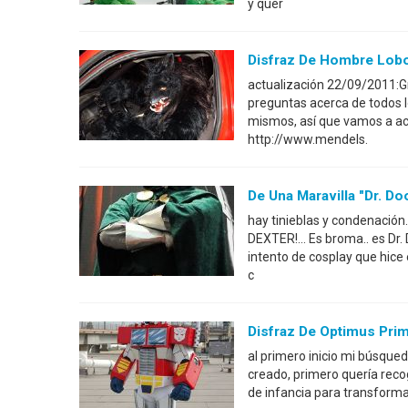
y quer
Disfraz De Hombre Lob
actualización 22/09/2011:Gr
preguntas acerca de todos 
mismos, así que vamos a acl
http://www.mendels.
De Una Maravilla "Dr. Do
hay tinieblas y condenació
DEXTER!... Es broma.. es D
intento de cosplay que hice 
c
Disfraz De Optimus Pri
al primero inicio mi búsque
creado, primero quería reco
de infancia para transform