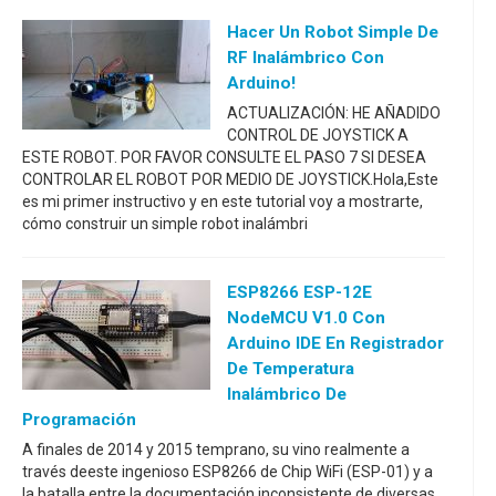
Hacer Un Robot Simple De
RF Inalámbrico Con
Arduino!
ACTUALIZACIÓN: HE AÑADIDO
CONTROL DE JOYSTICK A
ESTE ROBOT. POR FAVOR CONSULTE EL PASO 7 SI DESEA
CONTROLAR EL ROBOT POR MEDIO DE JOYSTICK.Hola,Este
es mi primer instructivo y en este tutorial voy a mostrarte,
cómo construir un simple robot inalámbri
ESP8266 ESP-12E
NodeMCU V1.0 Con
Arduino IDE En Registrador
De Temperatura
Inalámbrico De
Programación
A finales de 2014 y 2015 temprano, su vino realmente a
través deeste ingenioso ESP8266 de Chip WiFi (ESP-01) y a
la batalla entre la documentación inconsistente de diversas