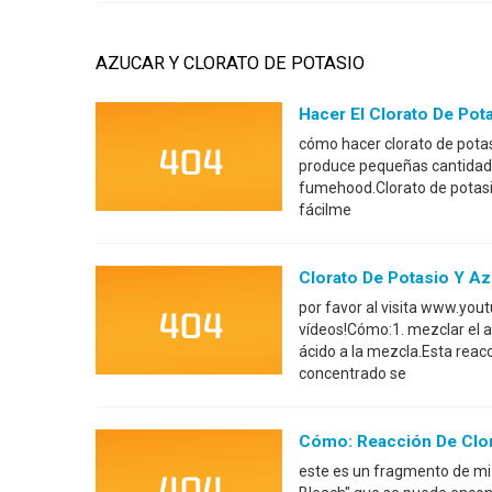
AZUCAR Y CLORATO DE POTASIO
Hacer El Clorato De Pot
cómo hacer clorato de potas
produce pequeñas cantidade
fumehood.Clorato de potasi
fácilme
Clorato De Potasio Y Az
por favor al visita www.y
vídeos!Cómo:1. mezclar el a
ácido a la mezcla.Esta reac
concentrado se
Cómo: Reacción De Clor
este es un fragmento de mi 