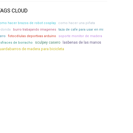
TAGS CLOUD
omo hacer brazos de robot cosplay
como hacer una piñata
edonda
burro trabajando imagenes
taza de cafe para usar en mi
arro
fotocélulas deportivas arduino
soporte monitor de madera
sculpey casero
lasbenas de las manos
isfraces de borracho
uardabarros de madera para bicicleta