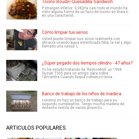
Tocino-Boudin-Quesadilla-Sandwich
P {margen inferior: 0,08;}Ya casi todo el mundo ha
visto alguna forma de un taco de tocino en línea o
en una característ ...
Cómo limpiar tus senos
Usted puede limpiar sus sinos realmente con
eficacia usando agua esterilizada tibia, la sal y algo
llamado una vasija. L ...
¿Súper pegado dos tiempos cilindro - 47 años?
Yo he estado tratando de 'Resto-Mod' un 1968
Suzuki T305 para un amigo. para sobre
18months.Cuando llegué comenzó tenía ...
Banco de trabajo de los niños de madera
construí mi hijo un banco de trabajo para su
segundo cumpleaños. Tengo mucha madera de
desecho restos de varios proyecto ...
ARTICULOS POPULARES