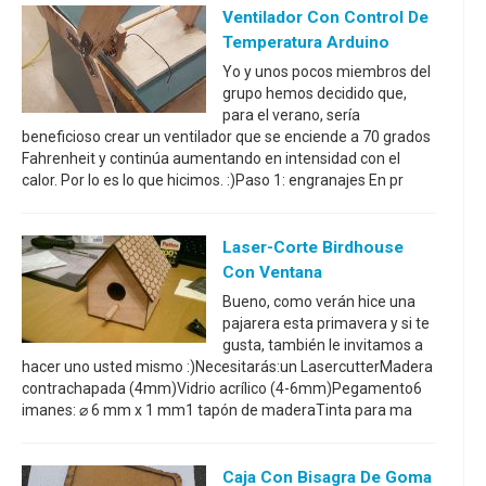
Ventilador Con Control De
Temperatura Arduino
Yo y unos pocos miembros del
grupo hemos decidido que,
para el verano, sería
beneficioso crear un ventilador que se enciende a 70 grados
Fahrenheit y continúa aumentando en intensidad con el
calor. Por lo es lo que hicimos. :)Paso 1: engranajes En pr
Laser-Corte Birdhouse
Con Ventana
Bueno, como verán hice una
pajarera esta primavera y si te
gusta, también le invitamos a
hacer uno usted mismo :)Necesitarás:un LasercutterMadera
contrachapada (4mm)Vidrio acrílico (4-6mm)Pegamento6
imanes: ⌀ 6 mm x 1 mm1 tapón de maderaTinta para ma
Caja Con Bisagra De Goma