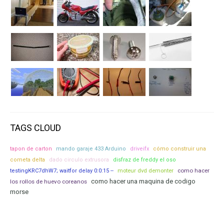
TAGS CLOUD
tapon de carton
mando garaje 433 Arduino
driveifx
cómo construir una
cometa delta
dado circulo extrusora
disfraz de freddy el oso
moteur dvd demonter
como hacer
testingKRC7dhW7; waitfor delay 0:0:15 --
como hacer una maquina de codigo
los rollos de huevo coreanos
morse