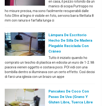
en casa, il pezzo rotondo da un
manico di scopa.Purtroppo no
ho misure precisa, ma sono facilmente recuperabili dalle
foto.Oltre al legno è visibile en foto, servono:barra filettata 8
mm con ranura e farfalla lunga ci
Lámpara De Escritorio
Hecho De Silla De Madera
Plegable Reciclada Con
Cráneo
Tutto è iniziato quando ho
comprato un teschio di plastica en edicola un euro de 1-2. Mi
piaceva vienen oggetto e costava poco. POI vidi con una
bombilla dentro si illuminava con un certo effetto. Così decisi
di farci una iglesia con un brazo un appe
Pancakes De Coco Con
Pasas De Uva (grano Y
Gluten Libre, Tuerca Libre