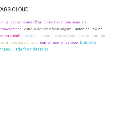
TAGS CLOUD
anualidades navide 0Š9a
como hacer una maqueta
ermoeléctrica
estrella de david facil origami
Botón de Rewind
emen articifial
cuando un numero es negativo binario
extreme
bombilla
como hacer chisanbop
ream
alas paso a paso
ncasquillada foco de techo