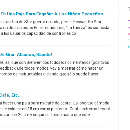
a En Una Paja Para Engañar A Los Niños Pequeños
m
 gran fan de Star guerra ni nada, pero sé cosas. En Star
 a un Jedi su poder.En el mundo real, "La fuerza" es conocida
t
a los usuarios capacidad de control las co
s
c
e
e Gran Alcance, Rápido!
le, así que son Bienvenidos todos los comentarios (positivos
feedback!).de todos modos, voy a mostrar cómo hacer un
montón de Instructables diciendo que sólo puede hacer
afé, Etc.
ara hacer una paja para mi café de cobre. La longitud cómoda
He de colocar en 18 cm como perfecto. Gente extrema tendrá
ezar con 20 cm y seguir cortando hasta que esté