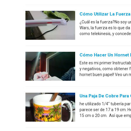
Cómo Utilizar La Fuerz
¿Cuál es la fuerza?No soy un
Wars, la fuerza es lo que da
como telekinesis, y concede 
Cómo Hacer Un Hornet D
Este es mi primer Instructab
y negativos, como obtener 
hornet buen papel! Veo un 
Una Paja De Cobre Para C
he utilizado 1/4" tubería p
parece ser de 17 a 19 cm. 
15 cm o 20 cm. Así que emp