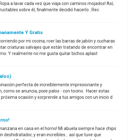
? Ropa a lavar cada vez que viaja con caminos mojados! Así,
uctables sobre él, finalmente decidió hacerlo...Rec
manamente Y Gratis
orriendo por mi cocina, roer las barras de jabón y cucharas
ar criaturas salvajes que están tratando de encontrar en
ierno. Y realmente no me gusta quitar bichos aplast
Palos)
mbinación perfecta de increíblemente impresionante y
 como se anuncia, pixie palos - con tocino. Hacer estas
a próxima ocasión y sorprende a tus amigos con un inicio d
rno!
 manzana en casa en el horno! Mi abuela siempre hace chips
deshidratador, y eran increíbles... así que tuve que