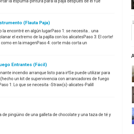
ortar la espuma-pintura para la paja después de él fue
trumento (flauta Paja)
lo la encontré en algún lugarPaso 1: se necesita... una
lanar el extremo de la pajilla con los alicatesPaso 3: El corte!
d como en la imagenPaso 4: corte más corta un
ego Entrantes (fácil)
nte incendio arranque listo para ir!Se puede utilizar para
 (hecho un kit de supervivencia con arrancadores de fuego
aso 1: Lo que se necesita -Straw(s)-alicates-Palill
 de pingüino de una galleta de chocolate y una taza de té y