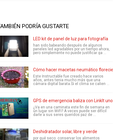
TAMBIÉN PODRÍA GUSTARTE
LED kit de panel de luz para fotografía
han sido babeando después de algunos
paneles led agradables por un tiempo ahora,
pero simplemente no puede justificar ga ...
Cómo hacer macetas neumático floreciendo...
Este Instructable fue creado hace varios
años, antes tenia mucho más que una
cámara digital barata.Si el clima se calien ...
GPS de emergencia baliza con LinkIt uno
¿Va en una caminata este fin de semana en
un lugar sin WiFi? A veces puede ser difícil
darle a sus seres queridos paz de ...
Deshidratador solar, libre y verde
por qué seco: conservar los alimentos