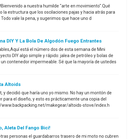
a!Bienvenido a nuestra humilde "arte en movimiento".Qué
 la estructura que los oscilaciones pajas y hacia atrás para
. Todo vale la pena, y sugerimos que hace uno d
ina DIY Y La Bola De Algodón Fuego Entrantes
ables,Aquí está el número dos de esta semana de Mini
yecto DIY algo simple y rápido: jalea de petróleo y bolas de
 un contenedor impermeable. Sé que la mayoría de ustedes
ta Altoids
net, y decidió que haría uno yo mismo. No hay un montón de
r para el diseño, y esto es prácticamente una copia del
p://www.backpacking.net/makegear/altoids-stove/index.h
, Aleta Del Fango Bici!
ras personas el guardabarros trasero de mi moto no cubren