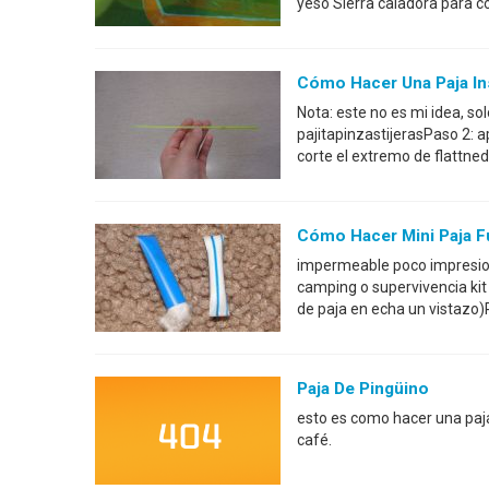
yeso Sierra caladora para c
Cómo Hacer Una Paja Ins
Nota: este no es mi idea, so
pajitapinzastijerasPaso 2: ap
corte el extremo de flattne
Cómo Hacer Mini Paja Fu
impermeable poco impresiona
camping o supervivencia kit
de paja en echa un vistazo)P
Paja De Pingüino
esto es como hacer una paja
café.