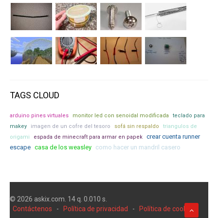
TAGS CLOUD
arduino pines virtuales
monitor led con senoidal modificada
teclado para
makey
imagen de un cofre del tesoro
sofá sin respaldo
triangulos de
crear cuenta runner
origami
espada de minecraft para armar en papek
escape
casa de los weasley
como hacer un mandril casero
© 2026 askix.com. 14 q. 0.010 s.
Contáctenos
-
Política de privacidad
-
Política de cookies