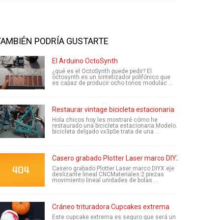
TAMBIÉN PODRÍA GUSTARTE
El Arduino OctoSynth
¿qué es el OctoSynth puede pedir? El
octosynth es un sintetizador polifónico que
es capaz de producir ocho tonos modulac ...
Restaurar vintage bicicleta estacionaria
Hola chicos hoy les mostraré cómo he
restaurado una bicicleta estacionaria.Modelo.
bicicleta delgado vx3pSe trata de una ...
Casero grabado Plotter Laser marco DIYX eje deslizant
Casero grabado Plotter Laser marco DIYX eje
deslizante lineal CNCMateriales:2 piezas
movimiento lineal unidades de bolas ...
Cráneo trituradora Cupcakes extrema
Este cupcake extrema es seguro que será un