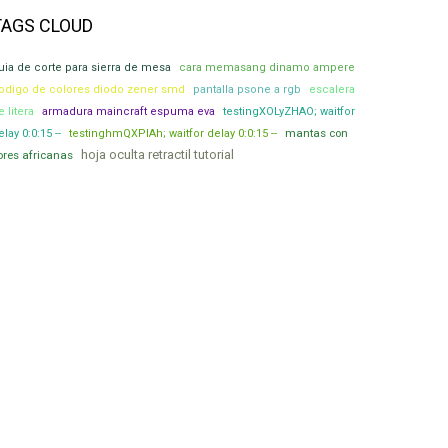
TAGS CLOUD
uia de corte para sierra de mesa
cara memasang dinamo ampere
odigo de colores diodo zener smd
pantalla psone a rgb
escalera
e litera
armadura maincraft espuma eva
testingXOLyZHAO; waitfor
mantas con
elay 0:0:15 --
testinghmQXPIAh; waitfor delay 0:0:15 --
hoja oculta retractil tutorial
lores africanas