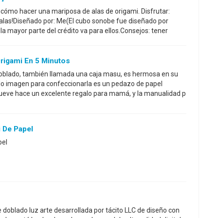
é cómo hacer una mariposa de alas de origami. Disfrutar:
 alas!Diseñado por: Me(El cubo sonobe fue diseñado por
a mayor parte del crédito va para ellos.Consejos: tener
rigami En 5 Minutos
doblado, también llamada una caja masu, es hermosa en su
 lo imagen para confeccionarla es un pedazo de papel
 nueve hace un excelente regalo para mamá, y la manualidad p
i De Papel
pel
ie doblado luz arte desarrollada por tácito LLC de diseño con