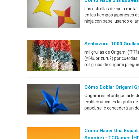
Como Hace Una Estrella 
Las estrellas de ninja meta
en los tiempos japoneses de
ninja con papel usando el ar
Senbazuru: 1000 Grullas
mil grullas de Origami (千羽鶴
(折鶴 orizuru?) por cuerdas.
mil grúas de origami pliegu
Cómo Doblar Origami G
Origami es el antiguo arte d
emblemático es la grulla de p
papel, se le concederá un d
Cómo Hacer Una Espada 
Sonobe) - TCGames [HD