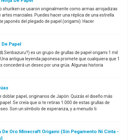
Ninja De Papel
l o shuriken se usaron originalmente como armas arrojadizas
 artes marciales. Puedes hacer una réplica de una estrella
te japonés del plegado de papel (origami). Hacer
 De Papel
 Senbazuru?) es un grupo de grullas de papel origami 1 mil
 Una antigua leyenda japonesa promete que cualquiera que 1
es concederá un deseo por una grúa. Algunas historia
rúas
e doblar papel, originarios de Japón. Quizás el diseño más
apel. Se creía que si te retiras 1.000 de estas grullas de
eseo. Son un símbolo de esperanza, y a menudo ti
De Oro Minecraft Origami (sin Pegamento Ni Cinta -
]