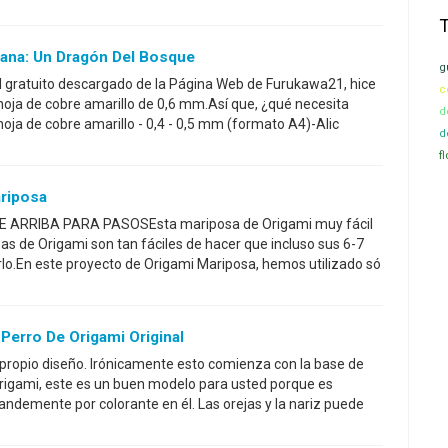
ana: Un Dragón Del Bosque
g
 gratuito descargado de la Página Web de Furukawa21, hice
c
hoja de cobre amarillo de 0,6 mm.Así que, ¿qué necesita
d
hoja de cobre amarillo - 0,4 - 0,5 mm (formato A4)-Alic
d
f
riposa
E ARRIBA PARA PASOSEsta mariposa de Origami muy fácil
as de Origami son tan fáciles de hacer que incluso sus 6-7
lo.En este proyecto de Origami Mariposa, hemos utilizado só
Perro De Origami Original
 propio diseño. Irónicamente esto comienza con la base de
origami, este es un buen modelo para usted porque es
andemente por colorante en él. Las orejas y la nariz puede