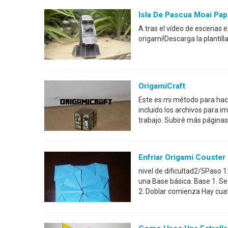
Isla De Pascua Moai Pa
A tras el vídeo de escenas
origami!Descarga la plantilla
OrigamiCraft
Este es mi método para hac
incluido los archivos para i
trabajo. Subiré más página
Enfriar Origami Couster
nivel de dificultad2/5Paso 
una Base básica. Base 1. Se 
2: Doblar comienza Hay cuatr