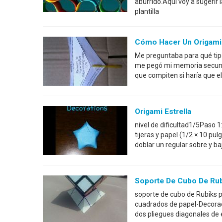
aburrido.Aquí voy a sugerir 
plantilla
Cómo Hacer Un Origami 
Me preguntaba para qué tip
me pegó mi memoria secunda
que compiten si haría que e
Origami Estrella
nivel de dificultad1/5Paso 
tijeras y papel (1/2 × 10 pu
doblar un regular sobre y ba
Soporte De Cubo De Rub
soporte de cubo de Rubiks p
cuadrados de papel-Decorac
dos pliegues diagonales de 