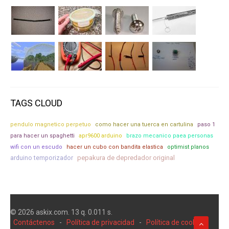
TAGS CLOUD
pendulo magnetico perpetuo
como hacer una tuerca en cartulina
paso 1
para hacer un spaghetti
apr9600 arduino
brazo mecanico paea personas
wifi con un escudo
hacer un cubo con bandita elastica
optimist planos
pepakura de depredador original
arduino temporizador
© 2026 askix.com. 13 q. 0.011 s.
Contáctenos
-
Política de privacidad
-
Política de cookies