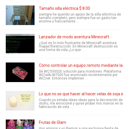
Tamaño silla eléctrica $ 8.00
siempre he querido un apoyo de la silla eléctrica de
tamaño completo, pero siempre fue un gasto tan
enorme y francamente ...
Lanzador de modo aventura Minecraft
¿Qué es lo más frustrante de Minecraft aventura
mapas?Destrucción. En Minecraft destrucción es
una forma de vida.¿Lo que ...
Cómo controlar un equipo remoto mediante la pl
Sé WIZ550S2E solución para monitoreo. Plataforma
WIZwiki-W7500 fue anunciado recientemente por
WIZnet. Entonces implemen ...
Lo que no se que hacer al hacer velas de soja en ca
Cuando yo estaba ideas ideas para la decoración de
otoño, me emocioné y quise probar mis manos en la
fabricación de vela ...
Frutas de Glam
mis amigos y yo íbamos a una exclusiva fiesta de