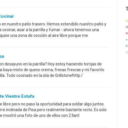
Cocinar
r
o en nuestro patio trasero. Hemos extendido nuestro patio y
d
cocinar, asar a la parrilla y fumar - ahora tenemos una
d
e quise una zona de cocción al aire libre porque me
e
e
d
sa
n desayuno en la parrilla? Hoy estoy haciendo torrijas de
osa baya mixto de queso crema, fresas frescas y mi favorito
la. Todo cocinado en la isla de Grillstone!http:/
te Vientre Estufa
e libre pero no paso la oportunidad para soldar algo juntos.
rre inclinada de Pisa pero realmente bastante recto. Es solo
e mostró una foto de uno de ellos con 2 llant