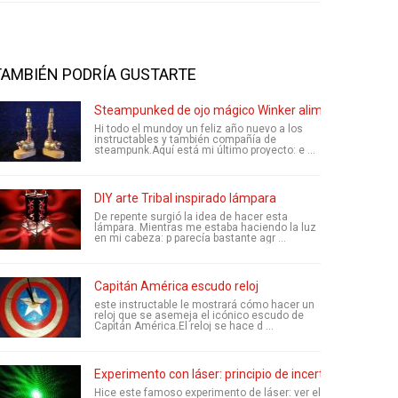
TAMBIÉN PODRÍA GUSTARTE
Steampunked de ojo mágico Winker alimentado por ba
Hi todo el mundoy un feliz año nuevo a los
instructables y también compañía de
steampunk.Aquí está mi último proyecto: e ...
DIY arte Tribal inspirado lámpara
De repente surgió la idea de hacer esta
lámpara. Mientras me estaba haciendo la luz
en mi cabeza: p parecía bastante agr ...
Capitán América escudo reloj
este instructable le mostrará cómo hacer un
reloj que se asemeja el icónico escudo de
Capitán América.El reloj se hace d ...
Experimento con láser: principio de incertidumbre de 
Hice este famoso experimento de láser: ver el