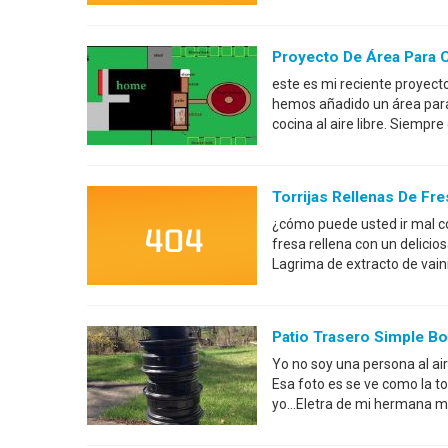
Proyecto De Área Para 
este es mi reciente proyect
hemos añadido un área para 
cocina al aire libre. Siempr
Torrijas Rellenas De Fre
¿cómo puede usted ir mal co
fresa rellena con un delici
Lagrima de extracto de vainil
Patio Trasero Simple Bo
Yo no soy una persona al air
Esa foto es se ve como la to
yo...Eletra de mi hermana m