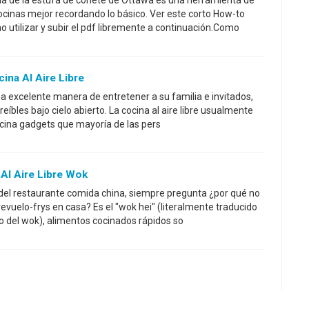
la de la estufa de cohete de Ottawa es una herramienta de
ocinas mejor recordando lo básico. Ver este corto How-to
 utilizar y subir el pdf libremente a continuación.Como
na Al Aire Libre
una excelente manera de entretener a su familia e invitados,
eíbles bajo cielo abierto. La cocina al aire libre usualmente
cocina gadgets que mayoría de las pers
Al Aire Libre Wok
del restaurante comida china, siempre pregunta ¿por qué no
evuelo-frys en casa? Es el "wok hei" (literalmente traducido
to del wok), alimentos cocinados rápidos so