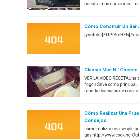
nuestra más nueva idea - una
Cómo Construir Un Bar A
[youtube]Zftf9BmHZIs[/you
Classic Mac N ' Cheese 
VER LA VIDEO RECETAUna toma
fogón.Sirve como principal, 
mundo deseosos de crear su 
Cómo Realizar Una Prueba
Consejos
cómo realizar una simple pr
gas.http://www.cooking-Ou