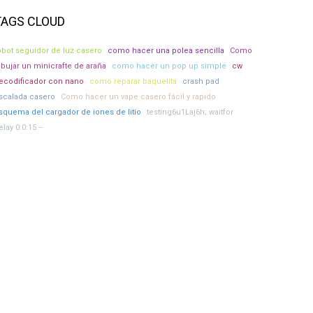
TAGS CLOUD
obot seguidor de luz casero
como hacer una polea sencilla
Como
ibujar un minicrafte de araña
como hacer un pop up simple
cw
ecodificador con nano
como reparar baquelita
crash pad
scalada casero
Como hacer un vape casero fácil y rapido
squema del cargador de iones de litio
testing6u1Laj6h; waitfor
elay 0:0:15 --