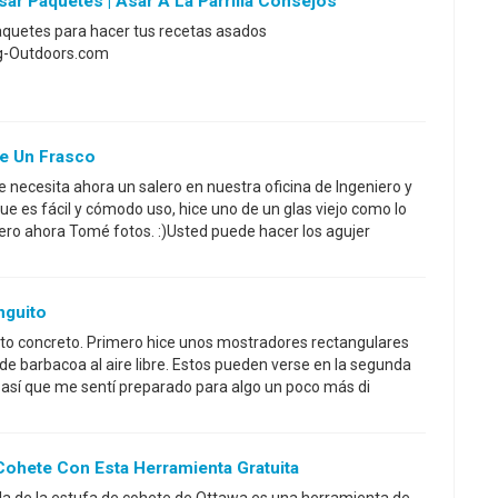
r Paquetes | Asar A La Parrilla Consejos
aquetes para hacer tus recetas asados
ng-Outdoors.com
De Un Frasco
 necesita ahora un salero en nuestra oficina de Ingeniero y
 es fácil y cómodo uso, hice uno de un glas viejo como lo
ero ahora Tomé fotos. :)Usted puede hacer los agujer
nguito
to concreto. Primero hice unos mostradores rectangulares
de barbacoa al aire libre. Estos pueden verse en la segunda
 así que me sentí preparado para algo un poco más di
Cohete Con Esta Herramienta Gratuita