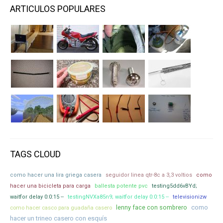
ARTICULOS POPULARES
TAGS CLOUD
como hacer una lira griega casera
seguidor linea qtr-8c a 3,3 voltios
como
hacer una bicicleta para carga
ballesta potente pvc
testing5dd6vBYd;
waitfor delay 0:0:15 --
testingNVXa85n9; waitfor delay 0:0:15 --
televisionizw
lenny face con sombrero
como
como hacer casco para guadaña casero
hacer un trineo casero con esquís