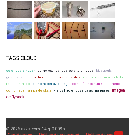
TAGS CLOUD
color guard hacer
como explicar que es arte cinetico
kit cupula
geodesica
tambor hecho con botella plastica
como hacer una teclado
retroiluminado
como hacer avion lego
como fabricar un velocímetro
imagen
como hacer rampa de skate
viejos haciendose pajas manuales
de flyback
© 2026 askix.com. 14 q. 0.009 s.