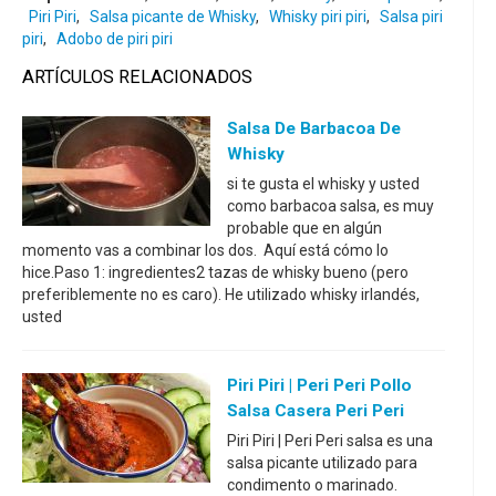
Piri Piri
,
Salsa picante de Whisky
,
Whisky piri piri
,
Salsa piri
piri
,
Adobo de piri piri
ARTÍCULOS RELACIONADOS
Salsa De Barbacoa De
Whisky
si te gusta el whisky y usted
como barbacoa salsa, es muy
probable que en algún
momento vas a combinar los dos. Aquí está cómo lo
hice.Paso 1: ingredientes2 tazas de whisky bueno (pero
preferiblemente no es caro). He utilizado whisky irlandés,
usted
Piri Piri | Peri Peri Pollo
Salsa Casera Peri Peri
Piri Piri | Peri Peri salsa es una
salsa picante utilizado para
condimento o marinado.