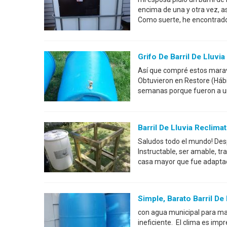
encima de una y otra vez, a
Como suerte, he encontrado 
Grifo De Barril De Lluvia
Así que compré estos maravil
Obtuvieron en Restore (Hábi
semanas porque fueron a un
Barril De Lluvia Reclim
Saludos todo el mundo! Des
Instructable, ser amable, tra
casa mayor que fue adaptada
Simple, Barato Barril De
con agua municipal para ma
ineficiente. El clima es im