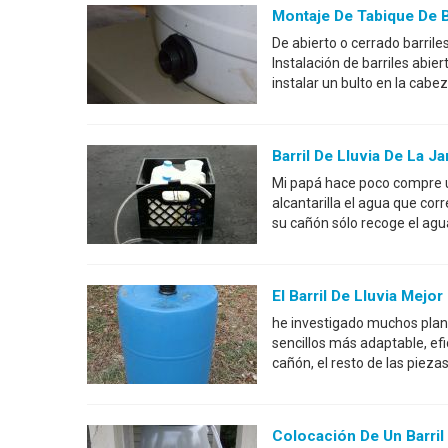
Montaje De Tabique De Ba
De abierto o cerrado barrile
Instalación de barriles abie
instalar un bulto en la cabeza
Barril De Lluvia De La J
Mi papá hace poco compre un 
alcantarilla el agua que cor
su cañón sólo recoge el agua
El Barril De Lluvia Mej
he investigado muchos planes
sencillos más adaptable, ef
cañón, el resto de las piez
Colocación De Un Barril