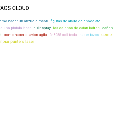
TAGS CLOUD
omo hacer un anzuelo maori
figuras de ataud de chocolate
rduino pistola laser
pulir spray
los colonos de catan ladron
cañon
como
t
como hacer el avion agila
2n3055 coil tesla
hacer tazos
impiar puntero laser