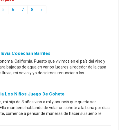
5
6
7
8
»
Lluvia Cosechan Barriles
noma, California. Puesto que vivimos en el país del vino y
para bajadas de agua en varios lugares alrededor de la casa
 lluvia, mi novio y yo decidimos renunciar a los
uvia Los Niños Juego De Cohete
 mi hija de 3 años vino a mí y anunció que quería ser
! Ella mantiene hablando de volar un cohete a la Luna por días
te, comencé a pensar de maneras de hacer su sueño re