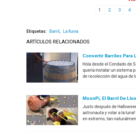
1
2
3
4
Etiquetas:
Barril
,
La lluvia
ARTÍCULOS RELACIONADOS
Convertir Barriles Para 
Hola desde el Condado de So
quería instalar un sistema 
de recolección del agua de la
MoonPi, El Barril De Ll
Justo después de Halloween,
astronauta y volar a la luna
en extremo, tan naturalmen