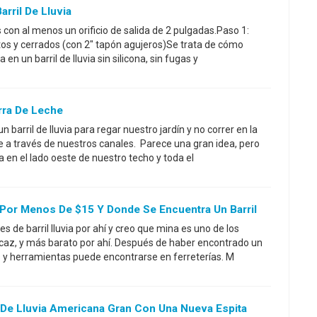
rril De Lluvia
s con al menos un orificio de salida de 2 pulgadas.Paso 1:
rtos y cerrados (con 2" tapón agujeros)Se trata de cómo
 en un barril de lluvia sin silicona, sin fugas y
arra De Leche
barril de lluvia para regar nuestro jardín y no correr en la
re a través de nuestros canales. Parece una gran idea, pero
 en el lado oeste de nuestro techo y toda el
or Por Menos De $15 Y Donde Se Encuentra Un Barril
 de barril lluvia por ahí y creo que mina es uno de los
icaz, y más barato por ahí. Después de haber encontrado un
as y herramientas puede encontrarse en ferreterías. M
 De Lluvia Americana Gran Con Una Nueva Espita