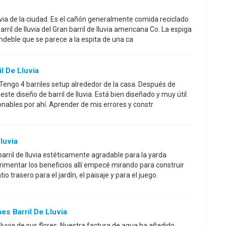
uvia de la ciudad. Es el cañón generalmente comida reciclado
ril de lluvia del Gran barril de lluvia americana Co. La espiga
ndeble que se parece a la espita de una ca
l De Lluvia
. Tengo 4 barriles setup alrededor de la casa. Después de
te diseño de barril de lluvia. Está bien diseñado y muy útil.
ables por ahí. Aprender de mis errores y constr
luvia
arril de lluvia estéticamente agradable para la yarda
imentar los beneficios allí empecé mirando para construir
io trasero para el jardín, el paisaje y para el juego.
s Barril De Lluvia
 lluvia de sus flores. Nuestra factura de agua ha añadido