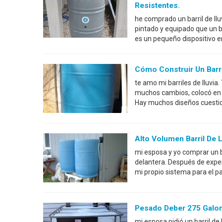
Resistentes.
he comprado un barril de ll
pintado y equipado que un bar
es un pequeño dispositivo e
Cómo Construir Un Barri
te amo mi barriles de lluvia
muchos cambios, colocó en es
Hay muchos diseños cuestion
Alto Volumen Barril De L
mi esposa y yo comprar un b
delantera. Después de exper
mi propio sistema para el pat
Pesado Deber 275 Galone
mi esposa pidió un barril de