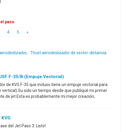
)
 el paso
4
5
»
aerodeslizador
,
Thust aerodeslizador de vector-distancia
JSF F-35/B (empuje Vectorial)
dor de KVG F-35 que incluso tiene un empuje vectorial para
 vertical).Su sido un tiempo desde que publiqué mi primer
nte de jet.Esta es probablemente mi mejor creación,
e KVG
ase del Jet Paso 3: Listo!