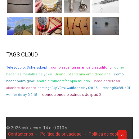
TAGS CLOUD
Telescopio, Scheisskopf:
como sacar un iman de un audifono
como
hacer las medallas de yokai
Dismount antenna omnidirecional
como
hacer polvo glow
android minecraft copia mundo
Como enderezar
alambre de cobre
testingtiF4pV0m; waitfor delay 0:0:15 --
testingRX68Up0T;
conecciones electricas de ipad 2
waitfor delay 0:0:15 --
© 2026 askix.com. 14 q. 0.010 s.
Contáctenos
-
Política de privacidad
-
Política de cookies