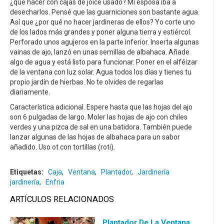
¿qué hacer con cajas de joice usado? Mi esposa iba a
desecharlos. Pensé que las guarniciones son bastante agua.
Así que ¿por qué no hacer jardineras de ellos? Yo corte uno
de los lados más grandes y poner alguna tierra y estiércol.
Perforado unos agujeros en la parte inferior. Inserta algunas
vainas de ajo, lanzó en unas semillas de albahaca. Añade
algo de agua y está listo para funcionar. Poner en el alféizar
de la ventana con luz solar. Agua todos los días y tienes tu
propio jardín de hierbas. No te olvides de regarlas
diariamente.
Característica adicional. Espere hasta que las hojas del ajo
son 6 pulgadas de largo. Moler las hojas de ajo con chiles
verdes y una pizca de sal en una batidora. También puede
lanzar algunas de las hojas de albahaca para un sabor
añadido. Uso ot con tortillas (roti).
Etiquetas:
Caja
,
Ventana
,
Plantador
,
Jardinería
jardinería
,
Enfria
ARTÍCULOS RELACIONADOS
Plantador De La Ventana