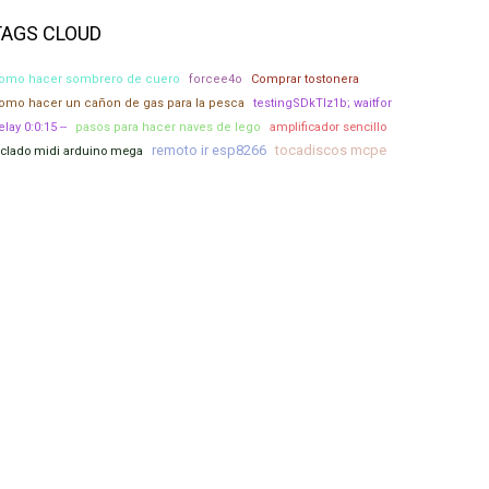
TAGS CLOUD
omo hacer sombrero de cuero
forcee4o
Comprar tostonera
omo hacer un cañon de gas para la pesca
testingSDkTlz1b; waitfor
amplificador sencillo
elay 0:0:15 --
pasos para hacer naves de lego
remoto ir esp8266
tocadiscos mcpe
eclado midi arduino mega