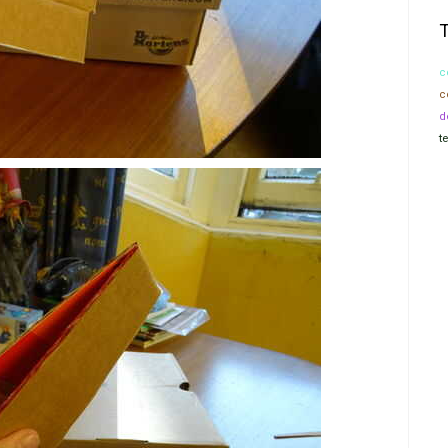
c
c
d
t