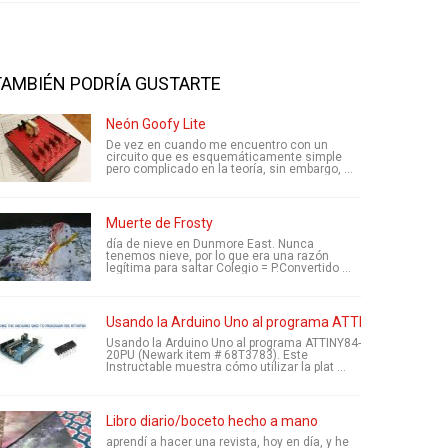
TAMBIÉN PODRÍA GUSTARTE
Neón Goofy Lite
De vez en cuando me encuentro con un
circuito que es esquemáticamente simple
pero complicado en la teoría, sin embargo, ...
Muerte de Frosty
día de nieve en Dunmore East. Nunca
tenemos nieve, por lo que era una razón
legítima para saltar Colegio = P.Convertido ...
Usando la Arduino Uno al programa ATTINY84-20PU
Usando la Arduino Uno al programa ATTINY84-
20PU (Newark item # 68T3783). Este
Instructable muestra cómo utilizar la plat ...
Libro diario/boceto hecho a mano
aprendí a hacer una revista, hoy en día, y he