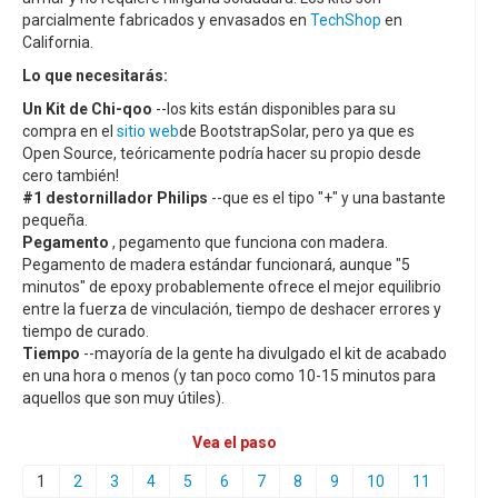
parcialmente fabricados y envasados en
TechShop
en
California.
Lo que necesitarás:
Un Kit de Chi-qoo
--los kits están disponibles para su
compra en el
sitio web
de BootstrapSolar, pero ya que es
Open Source, teóricamente podría hacer su propio desde
cero también!
#1 destornillador Philips
--que es el tipo "+" y una bastante
pequeña.
Pegamento
, pegamento que funciona con madera.
Pegamento de madera estándar funcionará, aunque "5
minutos" de epoxy probablemente ofrece el mejor equilibrio
entre la fuerza de vinculación, tiempo de deshacer errores y
tiempo de curado.
Tiempo
--mayoría de la gente ha divulgado el kit de acabado
en una hora o menos (y tan poco como 10-15 minutos para
aquellos que son muy útiles).
Vea el paso
1
2
3
4
5
6
7
8
9
10
11