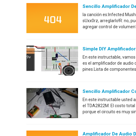
Sencillo Amplificador 
la canción es:Infected Mus
sUxx0rz, arreglarlo!R: no, 
agregar control de volumen?A
Simple DIY Amplificado
En este instructable, vamos
es el amplificador de audio d
pines.Lista de componentes:
Sencillo Amplificador
En este instructable usted 
el TDA2822M. El costo tota
porque el circuito es muy s
Amplificador De Audio D