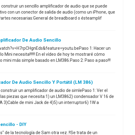
construir un sencillo amplificador de audio que se puede
itivo con un conector de salida de audio (como un iPhone, que
artes necesarias:General de breadboard o ésteamplif
lificador De Audio Sencillo
watch?v=H7rpCHgnEds&feature=youtu.bePaso 1: Hacer un
lo Mini necesita!!!!!! En el vídeo de hoy te mostraré cómo
ido mini más simple basado en LM386.Paso 2: Paso a paso!!!
dor De Audio Sencillo Y Portátil (LM 386)
construir un amplificador de audio de simlePaso 1: Ver el
 las piezas que necesita:1) un LM3862) condensador V 16 de
A 3)Cable de mini Jack de 4)5) un interruptor6) 1W a
ncillo - DIY
" de la tecnología de Sam otra vez..!!Se trata de un