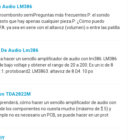
De Audio LM386
hroombonito semiPreguntas más frecuentes:P: el sonido
puesto que hay apenas cualquier pieza.P: ¿Cómo puedo
: ya sea en serie con el altavoz (volumen) o entre las patilla
r De Audio Lm386
 a hacer un sencillo amplificador de audio con lm386. LM386
e bajo voltaje y obtener el rango de 20 a 200. Es un ic de 8
1. protoboard2. LM3863. altavoz de 8 Ω4. 10 po
 Con TDA2822M
aprenderá, cómo hacer un sencillo amplificador de audio con
l de los componentes no cuesta mucho (máximo de $ 5) y
imple no es necesario un PCB, se puede hacer en un prot
IY