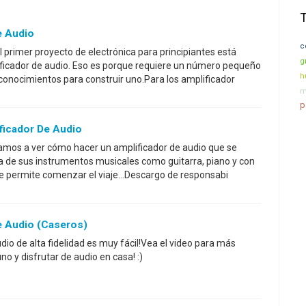
e Audio
c
l primer proyecto de electrónica para principiantes está
g
ificador de audio. Eso es porque requiere un número pequeño
h
onocimientos para construir uno.Para los amplificador
m
p
ficador De Audio
Vamos a ver cómo hacer un amplificador de audio que se
ra de sus instrumentos musicales como guitarra, piano y con
Que permite comenzar el viaje...Descargo de responsabi
e Audio (caseros)
io de alta fidelidad es muy fácil!Vea el video para más
o y disfrutar de audio en casa! :)