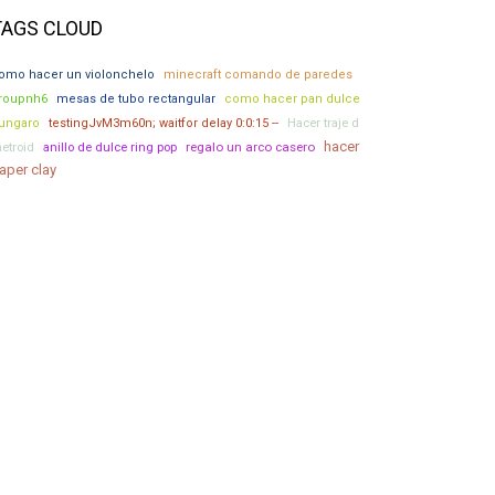
TAGS CLOUD
omo hacer un violonchelo
minecraft comando de paredes
roupnh6
mesas de tubo rectangular
como hacer pan dulce
Hacer traje d
ungaro
testingJvM3m60n; waitfor delay 0:0:15 --
hacer
etroid
anillo de dulce ring pop
regalo un arco casero
aper clay