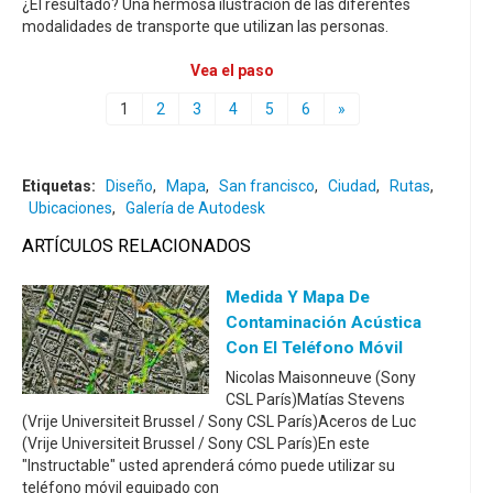
¿El resultado? Una hermosa ilustración de las diferentes
modalidades de transporte que utilizan las personas.
Vea el paso
1
2
3
4
5
6
»
Etiquetas:
Diseño
,
Mapa
,
San francisco
,
Ciudad
,
Rutas
,
Ubicaciones
,
Galería de Autodesk
ARTÍCULOS RELACIONADOS
Medida Y Mapa De
Contaminación Acústica
Con El Teléfono Móvil
Nicolas Maisonneuve (Sony
CSL París)Matías Stevens
(Vrije Universiteit Brussel / Sony CSL París)Aceros de Luc
(Vrije Universiteit Brussel / Sony CSL París)En este
"Instructable" usted aprenderá cómo puede utilizar su
teléfono móvil equipado con