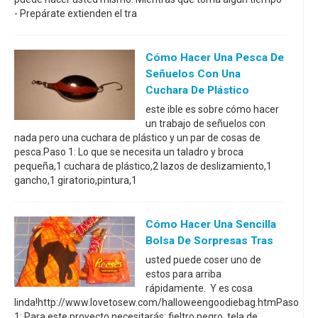
- Prepárate extienden el tra
Cómo Hacer Una Pesca De
Señuelos Con Una
Cuchara De Plástico
este ible es sobre cómo hacer
un trabajo de señuelos con
nada pero una cuchara de plástico y un par de cosas de
pesca.Paso 1: Lo que se necesita un taladro y broca
pequeña,1 cuchara de plástico,2 lazos de deslizamiento,1
gancho,1 giratorio,pintura,1
Cómo Hacer Una Sencilla
Bolsa De Sorpresas Tras
usted puede coser uno de
estos para arriba
rápidamente. Y es cosa
linda!http://www.lovetosew.com/halloweengoodiebag.htmPaso
1: Para este proyecto necesitarás: fieltro negro, tela de