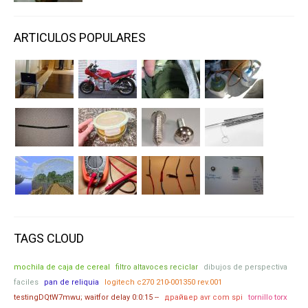
ARTICULOS POPULARES
TAGS CLOUD
mochila de caja de cereal
filtro altavoces reciclar
dibujos de perspectiva
faciles
pan de reliquia
logitech c270 210-001350 rev.001
tornillo torx
testingDQtW7mwu; waitfor delay 0:0:15 --
драйвер avr com spi