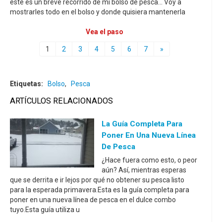
este es un breve recorrido de mi bolso de pesca... Voy a
mostrarles todo en el bolso y donde quisiera mantenerla
Vea el paso
1
2
3
4
5
6
7
»
Etiquetas:
Bolso
,
Pesca
ARTÍCULOS RELACIONADOS
La Guía Completa Para
Poner En Una Nueva Línea
De Pesca
¿Hace fuera como esto, o peor
aún? Así, mientras esperas
que se derrita e ir lejos por qué no obtener su pesca listo
para la esperada primavera.Esta es la guía completa para
poner en una nueva línea de pesca en el dulce combo
tuyo.Esta guía utiliza u