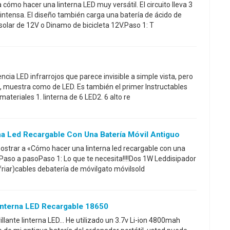
 cómo hacer una linterna LED muy versátil. El circuito lleva 3
intensa. El diseño también carga una batería de ácido de
solar de 12V o Dinamo de bicicleta 12V.Paso 1: T
tencia LED infrarrojos que parece invisible a simple vista, pero
 muestra como de LED. Es también el primer Instructables
materiales 1. linterna de 6 LED2. 6 alto re
a Led Recargable Con Una Batería Móvil Antiguo
mostrar a «Cómo hacer una linterna led recargable con una
Paso a pasoPaso 1: Lo que te necesita!!!!Dos 1W Leddisipador
friar)cables debatería de móvilgato móvilsold
interna LED Recargable 18650
llante linterna LED... He utilizado un 3.7v Li-ion 4800mah