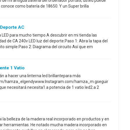
o de mi antigua batería del ordenador portátil, usted puede
 conoce como batería de 18650. Y un Super brilla
 Deporte AC
na LED para mucho tiempo.A descubrir en mi tienda las
dad de CA 240v LED luz del deporte.Paso 1: Abra la tapa del
cuito simple.Paso 2: Diagrama del circuito Así que em
tente 1 Vatio
án a hacer una linterna led brillantepara más
.com/hamza_elgendywww.Instagram.com/hamza_m.gseguir
 que necesitará necesita1.a potencia de 1 vatio led2.a 2
la belleza de la madera real incorporado en productos y en
levar herramientas. He notado mucha madera incorporado en