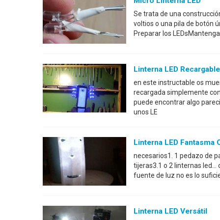
Micro Linterna LED
Se trata de una construcció
voltios o una pila de botón
Preparar los LEDsMantenga t
Linterna LED Recargabl
en este instructable os mue
recargada simplemente con
puede encontrar algo pareci
unos LE
Linterna LED Fantasma 
necesarios1. 1 pedazo de pape
tijeras3.1 o 2 linternas led..
fuente de luz no es lo sufi
Linterna LED Versátil