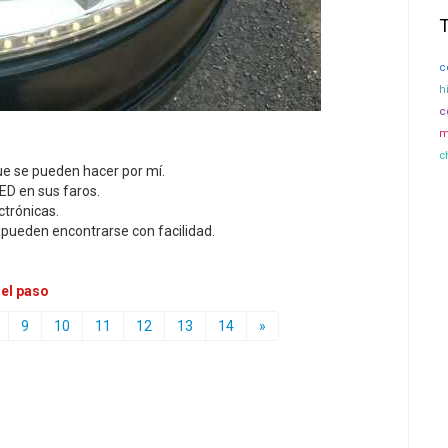
c
h
c
m
c
que se pueden hacer por mí.
LED en sus faros.
ctrónicas.
s pueden encontrarse con facilidad.
 el paso
9
10
11
12
13
14
»