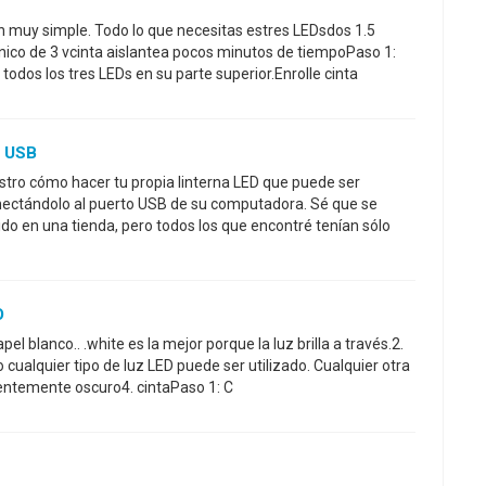
n muy simple. Todo lo que necesitas estres LEDsdos 1.5
 único de 3 vcinta aislantea pocos minutos de tiempoPaso 1:
odos los tres LEDs en su parte superior.Enrolle cinta
e USB
stro cómo hacer tu propia linterna LED que puede ser
ectándolo al puerto USB de su computadora. Sé que se
do en una tienda, pero todos los que encontré tenían sólo
O
l blanco.. .white es la mejor porque la luz brilla a través.2.
. o cualquier tipo de luz LED puede ser utilizado. Cualquier otra
cientemente oscuro4. cintaPaso 1: C