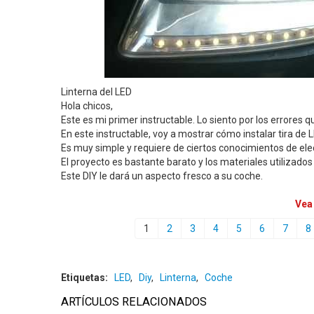
Linterna del LED
Hola chicos,
Este es mi primer instructable. Lo siento por los errores 
En este instructable, voy a mostrar cómo instalar tira de 
Es muy simple y requiere de ciertos conocimientos de ele
El proyecto es bastante barato y los materiales utilizado
Este DIY le dará un aspecto fresco a su coche.
Vea
1
2
3
4
5
6
7
8
Etiquetas:
LED
,
Diy
,
Linterna
,
Coche
ARTÍCULOS RELACIONADOS