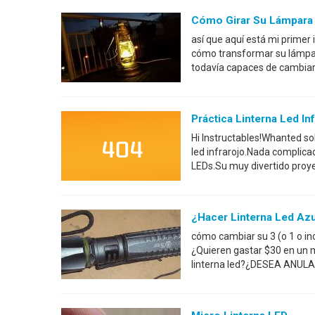
Cómo Girar Su Lámpara 
así que aquí está mi primer
cómo transformar su lámpara
todavía capaces de cambiar
Práctica Linterna Led In
Hi Instructables!Whanted so
led infrarojo.Nada complica
LEDs.Su muy divertido proye
¿Hacer Linterna Led Azu
cómo cambiar su 3 (o 1 o inc
¿Quieren gastar $30 en un m
linterna led?¿DESEA ANULA