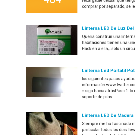
recargable celular que teng
comprar por separado, se le
Linterna LED De Luz Del
Quería construir una linter
habitaciones tienen una uni
Hack en a ella,,, solo un cir
Linterna Led Portátil Po
los siguientes pasos ayudar
información:www.twitter
= siga hacia atrásPaso 1: lo
soporte de pilas
Linterna LED De Madera
Siempre me ha fascinado mi 
particular todos los días l