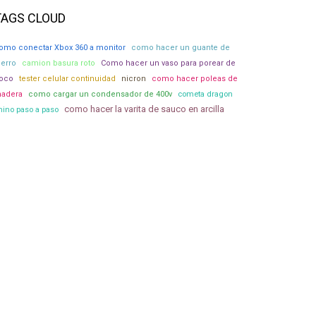
TAGS CLOUD
omo conectar Xbox 360 a monitor
como hacer un guante de
ierro
camion basura roto
Como hacer un vaso para porear de
oco
tester celular continuidad
nicron
como hacer poleas de
adera
como cargar un condensador de 400v
cometa dragon
como hacer la varita de sauco en arcilla
hino paso a paso