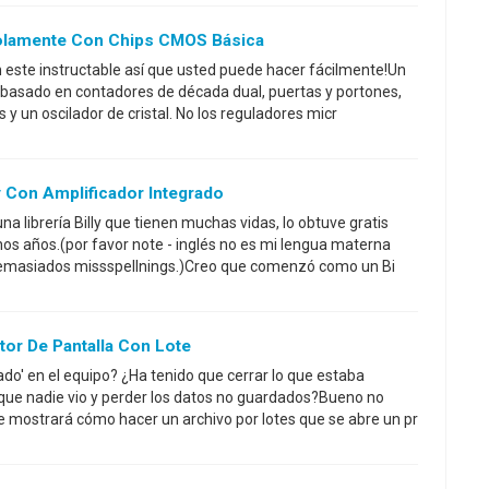
 Solamente Con Chips CMOS Básica
n este instructable así que usted puede hacer fácilmente!Un
 basado en contadores de década dual, puertas y portones,
y un oscilador de cristal. No los reguladores micr
ly Con Amplificador Integrado
na librería Billy que tienen muchas vidas, lo obtuve gratis
s años.(por favor note - inglés no es mi lengua materna
demasiados missspellnings.)Creo que comenzó como un Bi
or De Pantalla Con Lote
ado' en el equipo? ¿Ha tenido que cerrar lo que estaba
que nadie vio y perder los datos no guardados?Bueno no
 mostrará cómo hacer un archivo por lotes que se abre un pr