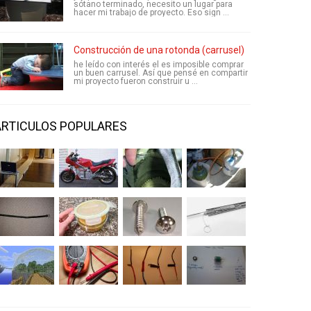
sótano terminado, necesito un lugar para
hacer mi trabajo de proyecto. Eso sign ...
Construcción de una rotonda (carrusel)
he leído con interés el es imposible comprar
un buen carrusel. Así que pensé en compartir
mi proyecto fueron construir u ...
ARTICULOS POPULARES