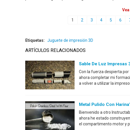
Vea
1
2
3
4
5
6
Etiquetas:
Juguete de impresión 3D
ARTÍCULOS RELACIONADOS
Sable De Luz Impresas 
Con la fuerza despierta por
ahora completar mi formació
a volver a utilizar la impre
Metal Pulido Con Harina
Bienvenido a otro Instruct
ahora he estado construyen
el compartimento motor y p