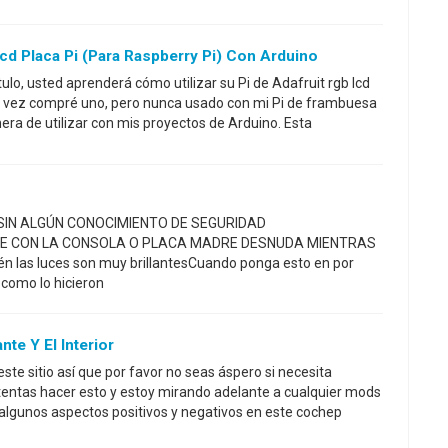
Lcd Placa Pi (para Raspberry Pi) Con Arduino
tulo, usted aprenderá cómo utilizar su Pi de Adafruit rgb lcd
a vez compré uno, pero nunca usado con mi Pi de frambuesa
a de utilizar con mis proyectos de Arduino. Esta
SIN ALGÚN CONOCIMIENTO DE SEGURIDAD
E CON LA CONSOLA O PLACA MADRE DESNUDA MIENTRAS
as luces son muy brillantesCuando ponga esto en por
 como lo hicieron
te Y El Interior
ste sitio así que por favor no seas áspero si necesita
ntentas hacer esto y estoy mirando adelante a cualquier mods
algunos aspectos positivos y negativos en este cochep