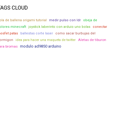
TAGS CLOUD
ola de ballena origami tutorial
medir pulso con ldr
obeja de
olores minecraft
joystick laberinto con arduio uno bolas
conectar
osfet patas
ballestas corte laser
como sacar burbujas del
idea para hacer una maqueta de twitter
Aletas de tiburon
ormigon
modulo ad9850 arduino
ara bromas