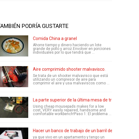
TAMBIÉN PODRÍA GUSTARTE
Comida China a granel
Ahorre tiempo y dinero haciendo un lote
grande de pollo y arroz.Envolver en porciones
individuales por lo que tendrá que ...
Aire comprimido shooter malvavisco.
Se trata de un shooter malvavisco que está
utilizando un compresor de aire para
comprimir el aire y usa malvaviscos como ...
La parte superior de la última mesa de trabajo!
Using cheap mousepads makes for a low
cost, VERY easily repaired, handsome and
comfortable workbench!Paso 1: El problema ...
Hacer un banco de trabajo de un barril de Coca-Cola/P
ya que vivo en un apartamento y tengo un