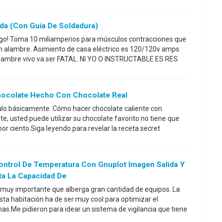
ida (con Guía De Soldadura)
iesgo! Toma 10 miliamperios para músculos contracciones que
un alambre. Asimiento de casa eléctrico es 120/120v amps
alambre vivo va ser FATAL. NI YO O INSTRUCTABLE ES RES
Chocolate Hecho Con Chocolate Real
título básicamente. Cómo hacer chocolate caliente con
rte, usted puede utilizar su chocolate favorito no tiene que
or ciento.Siga leyendo para revelar la receta secret
ontrol De Temperatura Con Gnuplot Imagen Salida Y
ta La Capacidad De
 muy importante que alberga gran cantidad de equipos. La
a habitación ha de ser muy cool para optimizar el
as.Me pidieron para idear un sistema de vigilancia que tiene