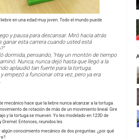
la liebre en una edad muy joven. Todo el mundo puede
luego y pausa para descansar. Miró hacia atrás
s ganar esta carrera cuando usted está
?"
quedó dormida, pensando, "Hay un montón de tiempo
caminó. Nunca, nunca dejó hasta que llegó a la
do aplaudió tan fuerte para la tortuga,
ó y empezó a funcionar otra vez, pero ya era
.
e mecánico hace que la liebre nunca alcanzar a la tortuga.
movimiento de rotación de más de un movimiento lineal. Gire
 abajo y la tortuga se mueven. Yo les modelado en 123D de
y Dremel. Entonces, reunidos les.
r algún conocimiento mecánico de dos preguntas: ¿por qué
re?