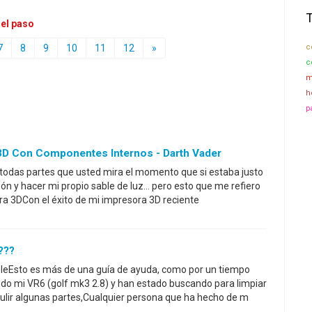
 el paso
7
8
9
10
11
12
»
c
c
m
h
p
3D Con Componentes Internos - Darth Vader
 todas partes que usted mira el momento que si estaba justo
n y hacer mi propio sable de luz... pero esto que me refiero
sora 3DCon el éxito de mi impresora 3D reciente
???
ableEsto es más de una guía de ayuda, como por un tiempo
do mi VR6 (golf mk3 2.8) y han estado buscando para limpiar
ulir algunas partes,Cualquier persona que ha hecho de m