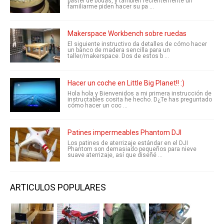
pastel de bodas, y también recientemente un
familiarme piden hacer su pa ...
Makerspace Workbench sobre ruedas
El siguiente instructivo da detalles de cómo hacer
un banco de madera sencilla para un
taller/makerspace. Dos de estos b ...
Hacer un coche en Little Big Planet!! :)
Hola hola y Bienvenidos a mi primera instrucción de
instructables cosita he hecho. D¿Te has preguntado
cómo hacer un coc ...
Patines impermeables Phantom DJI
Los patines de aterrizaje estándar en el DJI
Phantom son demasiado pequeños para nieve
suave aterrizaje, así que diseñé ...
ARTICULOS POPULARES