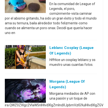
En la comunidad de League of
Legends, el poro,
comúnmente-vista caminar
por el abismo gritando, ha sido un gran éxito y todo el mundo
ama su ternura, baila alrededor todo felizmente-como
cuando se alimenta un poro-snax. Decidí que quería hacer
uno en
Leblanc Cosplay (League
Of Legends)
Hi!!Hice un cosplay leblanc y os
muestro unas cuantas fotos.
Morgana (League Of
Legends)
Morgana mediados de AP con
una pasión y un toque de
ira.QWZ0ZXIgc2VlaW5nIHlvdXIgZmlndXJpbmVzIG9uIHlvdXIgZG