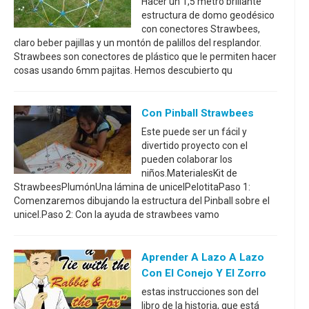
Hacer un 1,5 metro brillante
estructura de domo geodésico
con conectores Strawbees,
claro beber pajillas y un montón de palillos del resplandor.
Strawbees son conectores de plástico que le permiten hacer
cosas usando 6mm pajitas. Hemos descubierto qu
Con Pinball Strawbees
Este puede ser un fácil y
divertido proyecto con el
pueden colaborar los
niños.MaterialesKit de
StrawbeesPlumónUna lámina de unicelPelotitaPaso 1:
Comenzaremos dibujando la estructura del Pinball sobre el
unicel.Paso 2: Con la ayuda de strawbees vamo
Aprender A Lazo A Lazo
Con El Conejo Y El Zorro
estas instrucciones son del
libro de la historia, que está