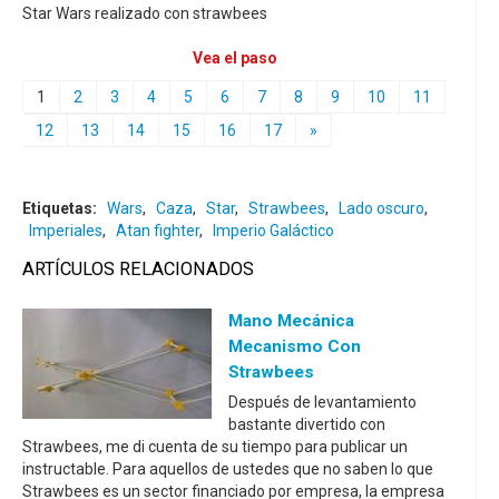
Star Wars realizado con strawbees
Vea el paso
1
2
3
4
5
6
7
8
9
10
11
12
13
14
15
16
17
»
Etiquetas:
Wars
,
Caza
,
Star
,
Strawbees
,
Lado oscuro
,
Imperiales
,
Atan fighter
,
Imperio Galáctico
ARTÍCULOS RELACIONADOS
Mano Mecánica
Mecanismo Con
Strawbees
Después de levantamiento
bastante divertido con
Strawbees, me di cuenta de su tiempo para publicar un
instructable. Para aquellos de ustedes que no saben lo que
Strawbees es un sector financiado por empresa, la empresa