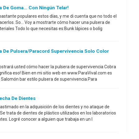
 De Goma... Con Ningún Telar!
stante populares estos días, y me di cuenta que no todo el
acerlos. So... Voy a mostrarte cómo hacer una pulsera de
eriales Todo lo que necesitas es:Bunk lápices o bolíg
 De Pulsera/paracord Supervivencia Solo Color
 mostrará usted cómo hacer la pulsera de supervivencia Cobra
ignifica eso! Bien en mi sitio web en www.ParaVival.com es
 Salomón bar estilo pulsera de supervivencia.Para
Hecha De Dientes
lastimado en la adquisición de los dientes y no ataque de
 trata de dientes de plástico utilizados en los laboratorios
tes. Logré conocer a alguien que trabaja en un l