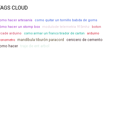
TAGS CLOUD
omo hacer artesanía
como quitar un tornillo babda de goms
ómo hacer un stomp box
modulode telemetria 915mhz
boton
como armar un franco tirador de carton
arduino
rcade arduino
ronometro
mandíbula tiburón paracord
cenicero de cemento
traje de ent arbol
omo hacer