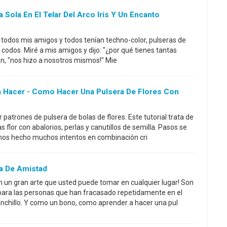
Sola En El Telar Del Arco Iris Y Un Encanto
a todos mis amigos y todos tenían techno-color, pulseras de
codos. Miré a mis amigos y dijo: "¿por qué tienes tantas
on, "nos hizo a nosotros mismos!" Mie
a Hacer - Como Hacer Una Pulsera De Flores Con
atrones de pulsera de bolas de flores. Este tutorial trata de
 flor con abalorios, perlas y canutillos de semilla. Pasos se
mos hecho muchos intentos en combinación cri
a De Amistad
n un gran arte que usted puede tomar en cualquier lugar! Son
ara las personas que han fracasado repetidamente en el
nchillo. Y como un bono, como aprender a hacer una pul