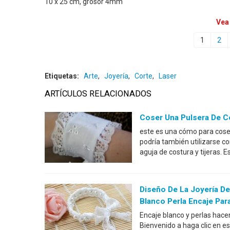
10 x 25 cm, grosor 4mm
Vea
1
2
Etiquetas:
Arte
,
Joyería
,
Corte
,
Laser
ARTÍCULOS RELACIONADOS
Coser Una Pulsera De 
este es una cómo para coser
podría también utilizarse c
aguja de costura y tijeras. E
Diseño De La Joyería D
Blanco Perla Encaje Par
Encaje blanco y perlas hace
Bienvenido a haga clic en es