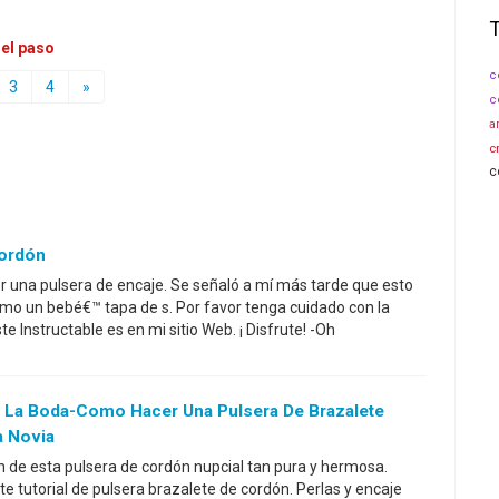
 el paso
c
3
4
»
c
a
c
c
Cordón
 una pulsera de encaje. Se señaló a mí más tarde que esto
omo un bebé€™ tapa de s. Por favor tenga cuidado con la
ste Instructable es en mi sitio Web. ¡ Disfrute! -Oh
e La Boda-Como Hacer Una Pulsera De Brazalete
a Novia
n de esta pulsera de cordón nupcial tan pura y hermosa.
te tutorial de pulsera brazalete de cordón. Perlas y encaje