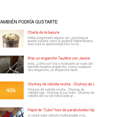
TAMBIÉN PODRÍA GUSTARTE
Charla de la basura
Había preguntado alguna vez ¿qué basura
puede sonaría como si pudiera hablar?Bueno,
aquí está tu oportunidad.Esto no es ...
Atar un enganche Tautline con Janine
Hola, ¿cómo va? Voy a mostrarle un nudo útil
llamado tautline enganche. Como cualquier
otro enganche, un enganche tautli ...
Chutney de cebolla receta - Chutney de cebolla roja - Ch
Chutney de cebolla receta - Chutney de
cebolla roja - Chutney al sur indio - Chutney de
cebolla del sur de India-Cada gr ...
Papel de "Cubo" hizo de paraboloides hiperbólicos - 
si usted sabe cálculo multivariable o no,