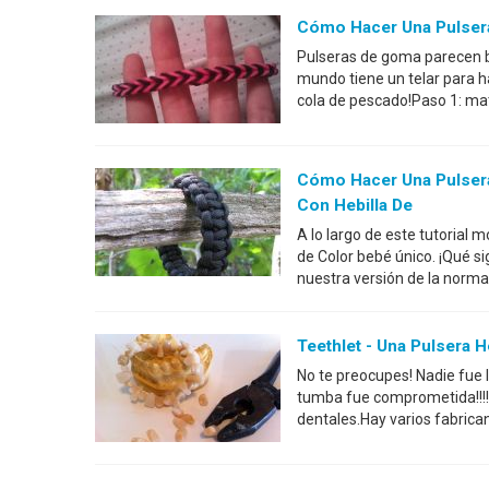
Cómo Hacer Una Pulsera
Pulseras de goma parecen ba
mundo tiene un telar para h
cola de pescado!Paso 1: mat
Cómo Hacer Una Pulsera
Con Hebilla De
A lo largo de este tutorial
de Color bebé único. ¡Qué s
nuestra versión de la norma
Teethlet - Una Pulsera 
No te preocupes! Nadie fue 
tumba fue comprometida!!!!Se
dentales.Hay varios fabrican