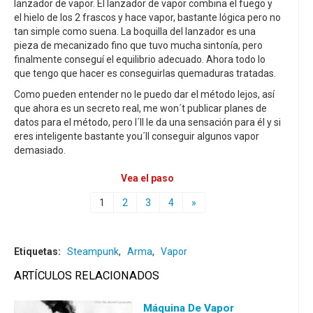
lanzador de vapor. El lanzador de vapor combina el fuego y
el hielo de los 2 frascos y hace vapor, bastante lógica pero no
tan simple como suena. La boquilla del lanzador es una
pieza de mecanizado fino que tuvo mucha sintonía, pero
finalmente conseguí el equilibrio adecuado. Ahora todo lo
que tengo que hacer es conseguirlas quemaduras tratadas.
Como pueden entender no le puedo dar el método lejos, así
que ahora es un secreto real, me won´t publicar planes de
datos para el método, pero I´ll le da una sensación para él y si
eres inteligente bastante you´ll conseguir algunos vapor
demasiado.
Vea el paso
1
2
3
4
»
Etiquetas:
Steampunk
,
Arma
,
Vapor
ARTÍCULOS RELACIONADOS
Máquina De Vapor