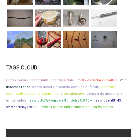
TAGS CLOUD
Como cortar una bombilla incandesadote
lm317 elevador de voltaje
mini
insectos robot
como hacer un vestido con una bufanda
controlar
electrovalvulas con arduino
piano de tubos pvx
pergola de acero para
emparrados
testingUrZWKwqn; waitfor delay 0:0:15 --
testingSehRtT43;
como quitar calcomanias a una bicicleta
waitfor delay 0:0:15 --