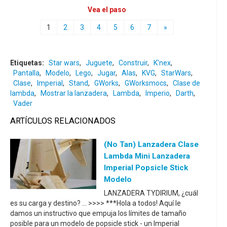
Vea el paso
1
2
3
4
5
6
7
»
Etiquetas:
Star wars
,
Juguete
,
Construir
,
K'nex
,
Pantalla
,
Modelo
,
Lego
,
Jugar
,
Alas
,
KVG
,
StarWars
,
Clase
,
Imperial
,
Stand
,
GWorks
,
GWorksmocs
,
Clase de
lambda
,
Mostrar la lanzadera
,
Lambda
,
Imperio
,
Darth
,
Vader
ARTÍCULOS RELACIONADOS
(No Tan) Lanzadera Clase
Lambda Mini Lanzadera
Imperial Popsicle Stick
Modelo
LANZADERA TYDIRIUM, ¿cuál
es su carga y destino? ... >>>> ***Hola a todos! Aquí le
damos un instructivo que empuja los límites de tamaño
posible para un modelo de popsicle stick - un Imperial