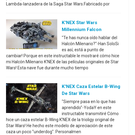
Lambda-lanzadera de la Saga Star Wars.Fabricado por
K'NEX Star Wars
Millennium Falcon
"Te has nunca oído hablar del
Halcón Milenario?"-Han SoloSi
es así, está a punto de
cambiar! Porque en este instructable le mostraré cómo hice
mi Halcón Milenario K'NEX de las películas originales de Star
Wars! Esta nave fue durante mucho tiempo
K'NEX Caza Estelar B-Wing
De Star Wars
"Siempre pasa en lo que has
aprendido"-YodaY en este
instructable transmitiré Cómo
hice un caza estelar B-Wing K'NEX de la trioligy original de
Star Wars! He hecho este modelo de apreciación de este
caza un poco "underdog". Personalmen