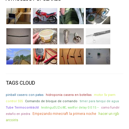
TAGS CLOUD
pinball casero con patas
hidroponia casera en botellas
motor 5v pwm
control 555
Comando de bloque de comando
timer para tanqui de agua
Tube Termocontráctil
testinguEUZic8E; waitfor delay 0:0:15 --
como fundir
hacer un rgb
Empezando minecraft la primera noche
estaño en piedra
arcoiris