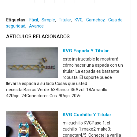
Etiquetas:
Fácil
,
Simple
,
Titular
,
KVG
,
Gameboy
,
Caja de
seguridad
,
Avance
ARTÍCULOS RELACIONADOS
KVG Espada Y Titular
este instructable le mostrará
cómo hacer una espada con un
titular. La espada es bastante
robusta. El soporte puede
llevar la espada a su lado.Cosas que usted
necesita:Barras:Verde: 63Blanco: 36Azul: 18Amarillo:
42Rojo: 24Conectores:Gris: 9Rojo: 20Ve
KVG Cuchillo Y Titular
mi cuchillo KVGPaso 1: el
cuchillo 1:make2:make3:
conectar4/5: Conecte la varilla