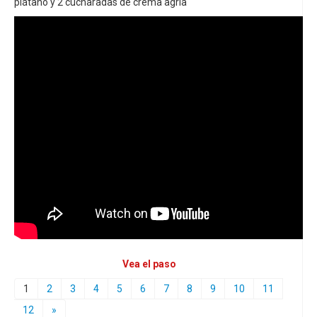
plátano y 2 cucharadas de crema agria
Vea el paso
1
2
3
4
5
6
7
8
9
10
11
12
»