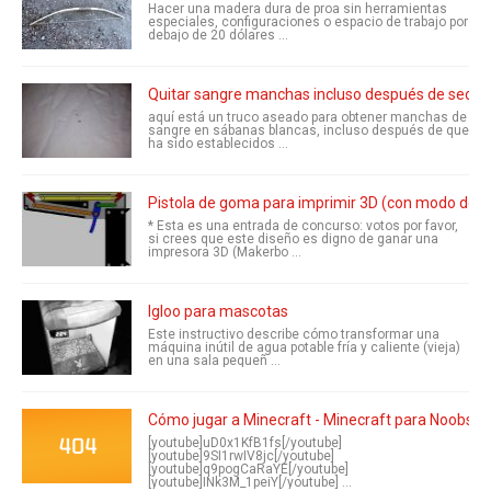
Hacer una madera dura de proa sin herramientas
especiales, configuraciones o espacio de trabajo por
debajo de 20 dólares ...
Quitar sangre manchas incluso después de seca
aquí está un truco aseado para obtener manchas de
sangre en sábanas blancas, incluso después de que
ha sido establecidos ...
Pistola de goma para imprimir 3D (con modo de 
* Esta es una entrada de concurso: votos por favor,
si crees que este diseño es digno de ganar una
impresora 3D (Makerbo ...
Igloo para mascotas
Este instructivo describe cómo transformar una
máquina inútil de agua potable fría y caliente (vieja)
en una sala pequeñ ...
Cómo jugar a Minecraft - Minecraft para Noobs
[youtube]uD0x1KfB1fs[/youtube]
[youtube]9SI1rwIV8jc[/youtube]
[youtube]q9pogCaRaYE[/youtube]
[youtube]INk3M_1peiY[/youtube] ...