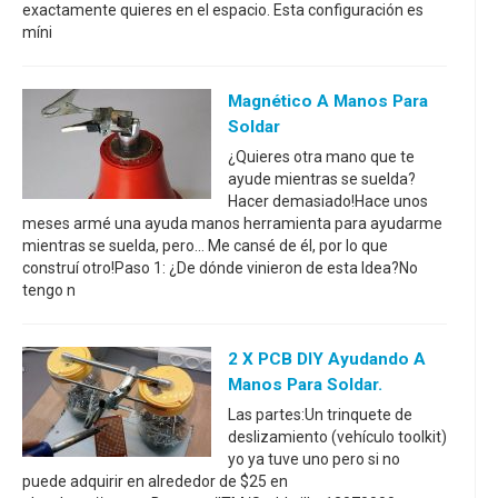
exactamente quieres en el espacio. Esta configuración es
míni
Magnético A Manos Para
Soldar
¿Quieres otra mano que te
ayude mientras se suelda?
Hacer demasiado!Hace unos
meses armé una ayuda manos herramienta para ayudarme
mientras se suelda, pero... Me cansé de él, por lo que
construí otro!Paso 1: ¿De dónde vinieron de esta Idea?No
tengo n
2 X PCB DIY Ayudando A
Manos Para Soldar.
Las partes:Un trinquete de
deslizamiento (vehículo toolkit)
yo ya tuve uno pero si no
puede adquirir en alrededor de $25 en