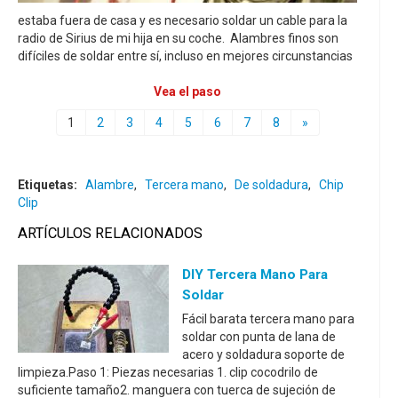
estaba fuera de casa y es necesario soldar un cable para la
radio de Sirius de mi hija en su coche. Alambres finos son
difíciles de soldar entre sí, incluso en mejores circunstancias
Vea el paso
1
2
3
4
5
6
7
8
»
Etiquetas:
Alambre
,
Tercera mano
,
De soldadura
,
Chip
Clip
ARTÍCULOS RELACIONADOS
DIY Tercera Mano Para
Soldar
Fácil barata tercera mano para
soldar con punta de lana de
acero y soldadura soporte de
limpieza.Paso 1: Piezas necesarias 1. clip cocodrilo de
suficiente tamaño2. manguera con tuerca de sujeción de