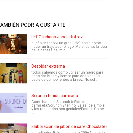
TAMBIÉN PODRÍA GUSTARTE
LEGO Indiana Jones disfraz
el año pasado vi un gran "ible" sobre cómo
hacer un traje adulto lego. Me encantó la idea
de la cabeza del min ...
Desoldar extrema
todos sabemos cómo utilizar un hierro para
desoldar Brade y bomba para desoldar un
cable de componentes a la vez. No sól ...
Scrunch teñido camiseta
Cómo hacer el Scrunch teñido de
camiseta:Scrunch y teñirlo. Es así de simple,
y los resultados son geniales!Paso 1: Come
...
Elaboración de jabón de café Chocolate de proceso en 
Ingredientes:Palma de aceite 200gAceite de