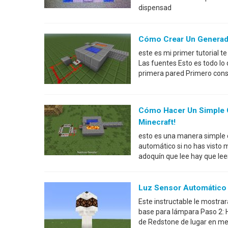
dispensad
Cómo Crear Un Generado
este es mi primer tutorial 
Las fuentes Esto es todo lo
primera pared Primero const
Cómo Hacer Un Simple 
Minecraft!
esto es una manera simple 
automático si no has visto 
adoquín que lee hay que lee
Luz Sensor Automático
Este instructable le mostr
base para lámpara Paso 2:
de Redstone de lugar en med