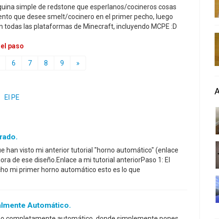
uina simple de redstone que esperlanos/cocineros cosas
ento que desee smelt/cocinero en el primer pecho, luego
en todas las plataformas de Minecraft, incluyendo MCPE :D
 el paso
6
7
8
9
»
,
El PE
rado.
e han visto mi anterior tutorial "horno automático" (enlace
ra de ese diseño.Enlace a mi tutorial anteriorPaso 1: El
echo mi primer horno automático esto es lo que
almente Automático.
orno completamente automático, donde simplemente pones