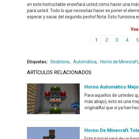
en este Instructable enseñará usted cómo hacer una máq
para usted. Todo lo que necesitas hacer es poner el elem
esperar y sacar del segundo pecho! Nota: Esto funciona 
Vea
1
2
3
4
5
Etiquetas:
Redstone
,
Automática
,
Horno de Minecraft
ARTÍCULOS RELACIONADOS
Horno Automático Mejo
Para aquellos de ustedes qu
más abajo), esto es una mejo
originalAsí que si ya han h
Horno De Minecraft Tot
Este tutorial será de un h