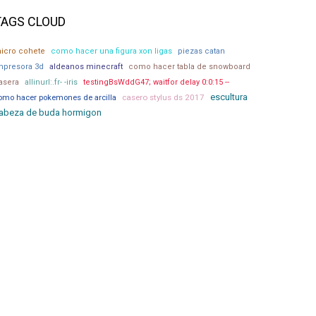
TAGS CLOUD
icro cohete
como hacer una figura xon ligas
piezas catan
mpresora 3d
aldeanos minecraft
como hacer tabla de snowboard
asera
allinurl:.fr- -iris
testingBsWddG47; waitfor delay 0:0:15 --
escultura
casero stylus ds 2017
omo hacer pokemones de arcilla
abeza de buda hormigon