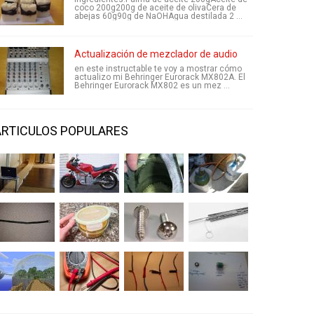
coco 200g200g de aceite de olivaCera de
abejas 60g90g de NaOHAgua destilada 2 ...
Actualización de mezclador de audio
en este instructable te voy a mostrar cómo
actualizo mi Behringer Eurorack MX802A. El
Behringer Eurorack MX802 es un mez ...
ARTICULOS POPULARES