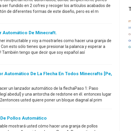
a ser fundido en 2 cofres y recoger los artículos acabados de
tón de diferentes formas de este diseño, pero es el m
m
i
r Automático De Minecraft.
c
imer instructable y voy a mostrarles como hacer una granja de
c
Con esto sólo tienes que presionar la palanca y esperar a
c
ti! También tengo que decir que soy español así
 Automático De La Flecha En Todos Minecrafts [pe,
cer un lanzador automático de la flechaPaso 1: Paso
legí abedul] y una antorcha de redstone en él. entonces lugar
 2entonces usted quiere poner un bloque diagnal al prim
De Pollos Automático
ctable mostrará usted cómo hacer una granja de pollos