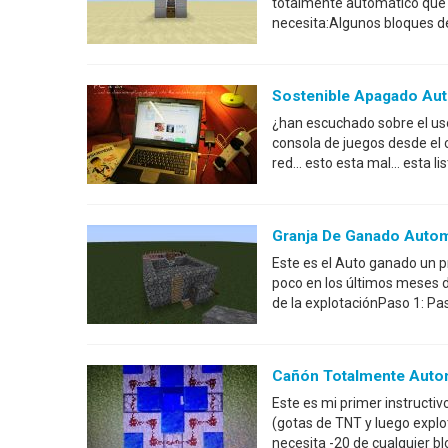
totalmente automático que 
necesita:Algunos bloques d
Sostenible Apagado Aut
¿han escuchado sobre el us
consola de juegos desde el 
red... esto esta mal... esta
Granja De Ganado Auto
Este es el Auto ganado un 
poco en los últimos meses d
de la explotaciónPaso 1: P
Cañón Totalmente Autom
Este es mi primer instructiv
(gotas de TNT y luego expl
necesita -20 de cualquier b