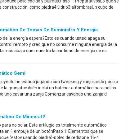
produce pollo cocido y plumas.Paso 1: PreparativosLo que se
e construcción, como piedra4 vidrio3 alfombrasUn cubo de
omático De Tomas De Suministro Y Energía
o de la energía espera?Esto es cuando usted apaga su
control remoto y creo que no consume ninguna energía de la
 lista más abajo que muestra la cantidad de energía de es
mático Semi
proyecto he estado jugando con tweeking y mejorando poco a
e la granjatambién incluí un hatcher automático para pollos
aso uno cavar una zanja Comenzar cavando una zanja d
ático De Minecraft!
o para no odiar. Este artilugio es totalmente automático
ota en 1 empuje de un botónPaso 1: Elementos que se
loque (estoy usando piedra)-polvo de redstone 16-4