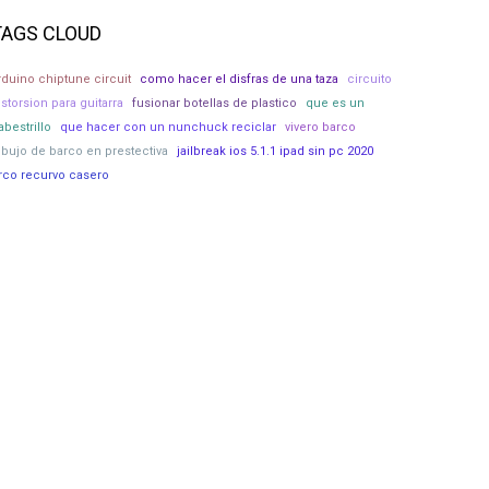
TAGS CLOUD
rduino chiptune circuit
como hacer el disfras de una taza
circuito
istorsion para guitarra
fusionar botellas de plastico
que es un
abestrillo
que hacer con un nunchuck reciclar
vivero barco
ibujo de barco en prestectiva
jailbreak ios 5.1.1 ipad sin pc 2020
rco recurvo casero