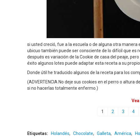
si usted creció, fue a la escuela o de alguna otra maner
ubicuo también puede ser consciente de lo difícil que es 
después es variación de la Cookie de casa del peaje, per
éxito algunos lotes puede adaptar esta receta a su propio
Donde útil he traducido algunos de la receta para los co
(ADVERTENCIA No deje sus cookies en el perro o altura de 
si no hacerlas totalmente enfermo.)
Vea
1
2
3
4
Etiquetas:
Holandés
,
Chocolate
,
Galleta
,
América
,
Ho