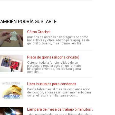
TAMBIÉN PODRÍA GUSTARTE
Cómo Crochet
muchos de ustedes han preguntado cómo
hacer flores y otros adorno para apliques de
ganchillo. Bueno, mira no más, en Thr ...
Placa de goma (silicona circuito)
Obtener toda la funcionalidad de un
protoboard regular pero en un formato
hinchable divertido, flexible!Una goma
complet ...
Usos inusuales para condones
Desde febrero es el mes de concientización
del condón, ahora es un buen momento para
soltar el tabú y familiarizarse con ...
Lámpara de mesa de trabajo 5 minutos USB
¿Has pensado alguna vez el Banco de trabajo