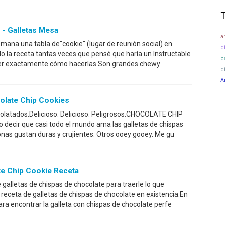
 - Galletas Mesa
a
mana una tabla de"cookie" (lugar de reunión social) en
d
do la receta tantas veces que pensé que haría un Instructable
c
 ver exactamente cómo hacerlas.Son grandes chewy
d
A
olate Chip Cookies
colatados.Delicioso. Delicioso. Peligrosos.CHOCOLATE CHIP
decir que casi todo el mundo ama las galletas de chispas
nas gustan duras y crujientes. Otros ooey gooey. Me gu
e Chip Cookie Receta
 galletas de chispas de chocolate para traerle lo que
 receta de galletas de chispas de chocolate en existencia.En
a encontrar la galleta con chispas de chocolate perfe