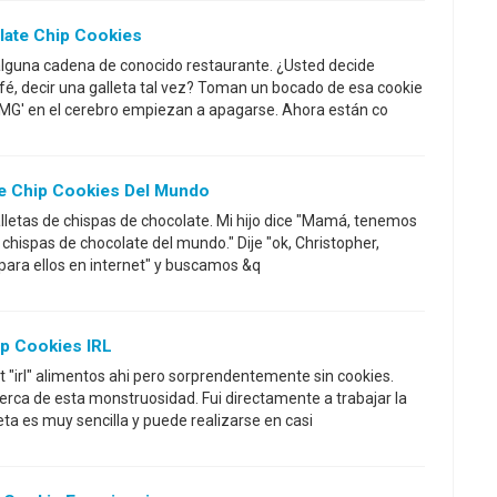
ate Chip Cookies
alguna cadena de conocido restaurante. ¿Usted decide
fé, decir una galleta tal vez? Toman un bocado de esa cookie
'OMG' en el cerebro empiezan a apagarse. Ahora están co
e Chip Cookies Del Mundo
alletas de chispas de chocolate. Mi hijo dice "Mamá, tenemos
chispas de chocolate del mundo." Dije "ok, Christopher,
para ellos en internet" y buscamos &q
ip Cookies IRL
"irl" alimentos ahi pero sorprendentemente sin cookies.
erca de esta monstruosidad. Fui directamente a trabajar la
ceta es muy sencilla y puede realizarse en casi