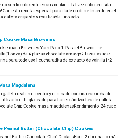
 no son lo suficiente en sus cookies. Tal vez sólo necesita
o! Con esta receta especial, para darle un derretimiento en el
a galleta crujiente y masticable, uno solo
ip Cookie Masa Brownies
okie masa Brownies.Yum.Paso 1: Para el Brownie, se
illa(1 onza) de 4 plazas chocolate amargo2 tazas azúcar
ina para todo uso1 cucharadita de extracto de vainilla1/2
 Masa Magdalena
a galleta real en el centro y coronado con una escarcha de
utilizado este glaseado para hacer sándwiches de galleta
hocolate Chip Cookie masa magdalenasRendimiento: 24 cupc
e Peanut Butter (Chocolate Chip) Cookies
 Peanut Butter (Chocolate Chip) CookiesHace 2 docenas o más