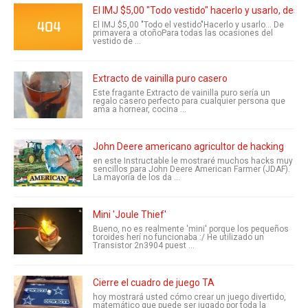
El IMJ $5,00 "Todo vestido" hacerlo y usarlo, des
El IMJ $5,00 "Todo el vestido"Hacerlo y usarlo... De
primavera a otoñoPara todas las ocasiones del
vestido de ...
Extracto de vainilla puro casero
Este fragante Extracto de vainilla puro sería un
regalo casero perfecto para cualquier persona que
ama a hornear, cocina ...
John Deere americano agricultor de hacking
en este Instructable le mostraré muchos hacks muy
sencillos para John Deere American Farmer (JDAF).
La mayoría de los da ...
Mini 'Joule Thief'
Bueno, no es realmente 'mini' porque los pequeños
toroides herí no funcionaba :/ He utilizado un
Transistor 2n3904 puest ...
Cierre el cuadro de juego TA
hoy mostrará usted cómo crear un juego divertido,
matemático que puede ser jugado por toda la