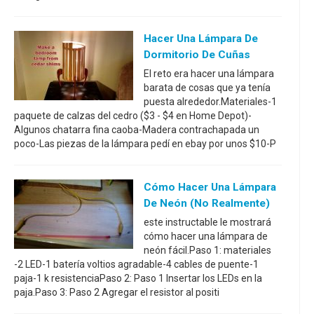
Hacer Una Lámpara De
Dormitorio De Cuñas
El reto era hacer una lámpara
barata de cosas que ya tenía
puesta alrededor.Materiales-1
paquete de calzas del cedro ($3 - $4 en Home Depot)-
Algunos chatarra fina caoba-Madera contrachapada un
poco-Las piezas de la lámpara pedí en ebay por unos $10-P
Cómo Hacer Una Lámpara
De Neón (no Realmente)
este instructable le mostrará
cómo hacer una lámpara de
neón fácil.Paso 1: materiales
-2 LED-1 batería voltios agradable-4 cables de puente-1
paja-1 k resistenciaPaso 2: Paso 1 Insertar los LEDs en la
paja.Paso 3: Paso 2 Agregar el resistor al positi