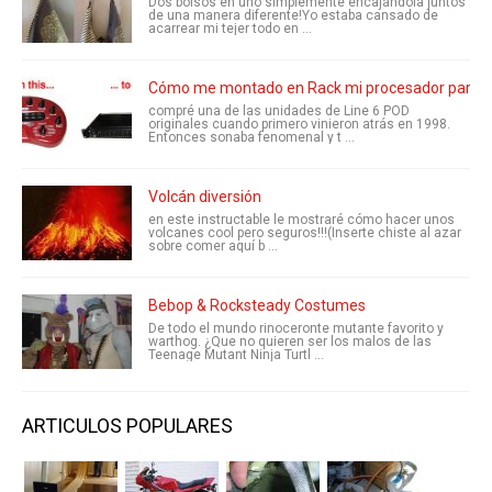
Dos bolsos en uno simplemente encajándola juntos
de una manera diferente!Yo estaba cansado de
acarrear mi tejer todo en ...
Cómo me montado en Rack mi procesador para efe
compré una de las unidades de Line 6 POD
originales cuando primero vinieron atrás en 1998.
Entonces sonaba fenomenal y t ...
Volcán diversión
en este instructable le mostraré cómo hacer unos
volcanes cool pero seguros!!!(Inserte chiste al azar
sobre comer aquí b ...
Bebop & Rocksteady Costumes
De todo el mundo rinoceronte mutante favorito y
warthog. ¿Que no quieren ser los malos de las
Teenage Mutant Ninja Turtl ...
ARTICULOS POPULARES