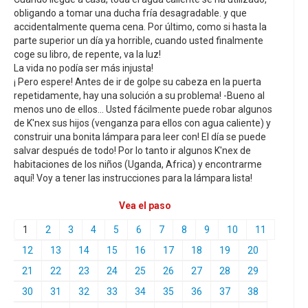
obligando a tomar una ducha fría desagradable. y que
accidentalmente quema cena. Por último, como si hasta la
parte superior un día ya horrible, cuando usted finalmente
coge su libro, de repente, va la luz!
La vida no podía ser más injusta!
¡ Pero espere! Antes de ir de golpe su cabeza en la puerta
repetidamente, hay una solución a su problema! -Bueno al
menos uno de ellos... Usted fácilmente puede robar algunos
de K'nex sus hijos (venganza para ellos con agua caliente) y
construir una bonita lámpara para leer con! El día se puede
salvar después de todo! Por lo tanto ir algunos K'nex de
habitaciones de los niños (Uganda, Africa) y encontrarme
aquí! Voy a tener las instrucciones para la lámpara lista!
Vea el paso
1
2
3
4
5
6
7
8
9
10
11
12
13
14
15
16
17
18
19
20
21
22
23
24
25
26
27
28
29
30
31
32
33
34
35
36
37
38