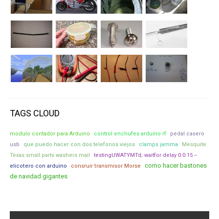
TAGS CLOUD
modulo contador para Arduino
control enchufes arduino rf
pedal casero
usb
que puedo hacer con dos telefonos viejos
clamps jamma
Mesquite
Texas small parts washers mail
testingUWATYMTd; waitfor delay 0:0:15 --
como hacer bastones
elicotero con arduino
consruir transmisor Morse
de navidad gigantes