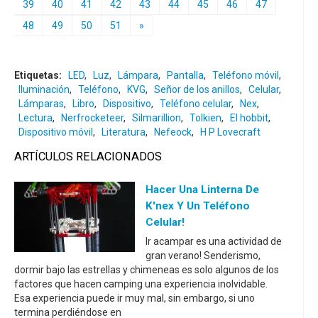
39
40
41
42
43
44
45
46
47
48
49
50
51
»
Etiquetas:
LED
,
Luz
,
Lámpara
,
Pantalla
,
Teléfono móvil
,
Iluminación
,
Teléfono
,
KVG
,
Señor de los anillos
,
Celular
,
Lámparas
,
Libro
,
Dispositivo
,
Teléfono celular
,
Nex
,
Lectura
,
Nerfrocketeer
,
Silmarillion
,
Tolkien
,
El hobbit
,
Dispositivo móvil
,
Literatura
,
Nefeock
,
H P Lovecraft
ARTÍCULOS RELACIONADOS
Hacer Una Linterna De
K'nex Y Un Teléfono
Celular!
Ir acampar es una actividad de
gran verano! Senderismo,
dormir bajo las estrellas y chimeneas es solo algunos de los
factores que hacen camping una experiencia inolvidable.
Esa experiencia puede ir muy mal, sin embargo, si uno
termina perdiéndose en