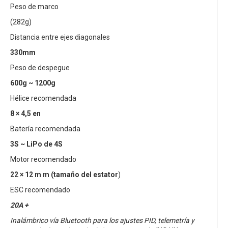
Peso de marco
(282g)
Distancia entre ejes diagonales
330mm
Peso de despegue
600g ~ 1200g
Hélice recomendada
8 × 4,5 en
Batería recomendada
3S ~ LiPo de 4S
Motor recomendado
22 × 12 m m (tamaño del estator
)
ESC recomendado
20A +
Inalámbrico vía Bluetooth para los ajustes PID, telemetría y