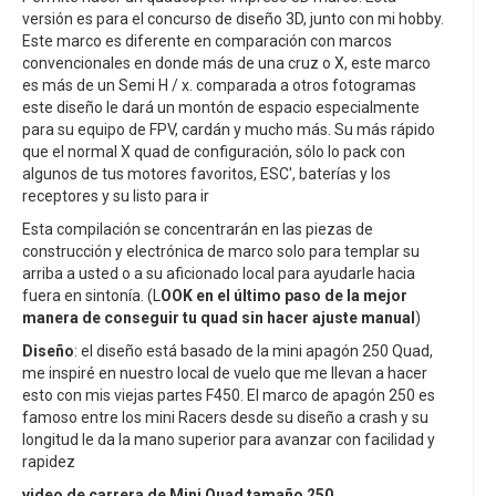
versión es para el concurso de diseño 3D, junto con mi hobby.
Este marco es diferente en comparación con marcos
convencionales en donde más de una cruz o X, este marco
es más de un Semi H / x. comparada a otros fotogramas
este diseño le dará un montón de espacio especialmente
para su equipo de FPV, cardán y mucho más. Su más rápido
que el normal X quad de configuración, sólo lo pack con
algunos de tus motores favoritos, ESC', baterías y los
receptores y su listo para ir
Esta compilación se concentrarán en las piezas de
construcción y electrónica de marco solo para templar su
arriba a usted o a su aficionado local para ayudarle hacia
fuera en sintonía. (L
OOK en el último paso de la mejor
manera de conseguir tu quad sin hacer ajuste manual
)
Diseño
: el diseño está basado de la mini apagón 250 Quad,
me inspiré en nuestro local de vuelo que me llevan a hacer
esto con mis viejas partes F450. El marco de apagón 250 es
famoso entre los mini Racers desde su diseño a crash y su
longitud le da la mano superior para avanzar con facilidad y
rapidez
video de carrera de Mini Quad tamaño 250