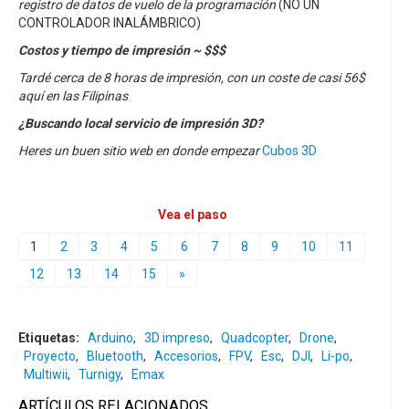
registro de datos de vuelo de la programación
(NO UN
CONTROLADOR INALÁMBRICO)
Costos y tiempo de impresión ~ $$$
Tardé cerca de 8 horas de impresión, con un coste de casi 56$
aquí en las Filipinas
¿Buscando local servicio de impresión 3D?
Heres un buen sitio web en donde empezar
Cubos 3D
Vea el paso
1
2
3
4
5
6
7
8
9
10
11
12
13
14
15
»
Etiquetas:
Arduino
,
3D impreso
,
Quadcopter
,
Drone
,
Proyecto
,
Bluetooth
,
Accesorios
,
FPV
,
Esc
,
DJI
,
Li-po
,
Multiwii
,
Turnigy
,
Emax
ARTÍCULOS RELACIONADOS