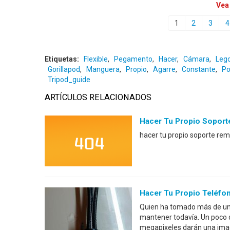
Vea
1
2
3
4
Etiquetas:
Flexible
,
Pegamento
,
Hacer
,
Cámara
,
Leg
Gorillapod
,
Manguera
,
Propio
,
Agarre
,
Constante
,
P
Tripod_guide
ARTÍCULOS RELACIONADOS
Hacer Tu Propio Soport
hacer tu propio soporte re
Hacer Tu Propio Teléfon
Quien ha tomado más de un 
mantener todavía. Un poco d
megapixeles darán una ima