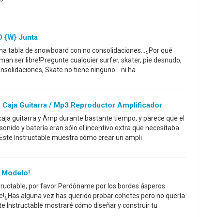
O {w} Junta
na tabla de snowboard con no consolidaciones...¿Por qué
an ser libre!Pregunte cualquier surfer, skater, pie desnudo,
 consolidaciones, Skate no tiene ninguno... ni ha
 Caja Guitarra / Mp3 Reproductor Amplificador
 caja guitarra y Amp durante bastante tiempo, y parece que el
sonido y batería eran sólo el incentivo extra que necesitaba
Este Instructable muestra cómo crear un ampli
 Modelo!
ructable, por favor Perdóname por los bordes ásperos.
e!¿Has alguna vez has querido probar cohetes pero no quería
ste Instructable mostraré cómo diseñar y construir tu