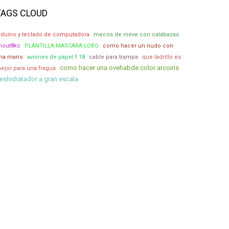
TAGS CLOUD
rduino y teclado de computadora
mecos de nieve con calabazas
hout8kc
PLANTILLA MASCARA LOBO
como hacer un nudo con
na mano
aviones de papel f 18
cable para trampa
que ladrillo es
como hacer una ovehabde color arcoiris
ejor para una fragua
eshidratador a gran escala