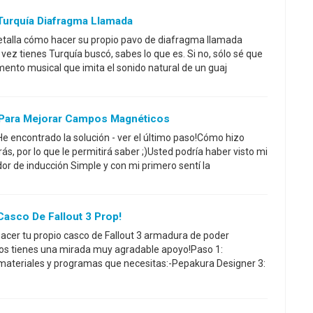
urquía Diafragma Llamada
detalla cómo hacer su propio pavo de diafragma llamada
vez tienes Turquía buscó, sabes lo que es. Si no, sólo sé que
ento musical que imita el sonido natural de un guaj
a Para Mejorar Campos Magnéticos
e encontrado la solución - ver el último paso!Cómo hizo
, por lo que le permitirá saber ;)Usted podría haber visto mi
dor de inducción Simple y con mi primero sentí la
asco De Fallout 3 Prop!
acer tu propio casco de Fallout 3 armadura de poder
sos tienes una mirada muy agradable apoyo!Paso 1:
 materiales y programas que necesitas:-Pepakura Designer 3: