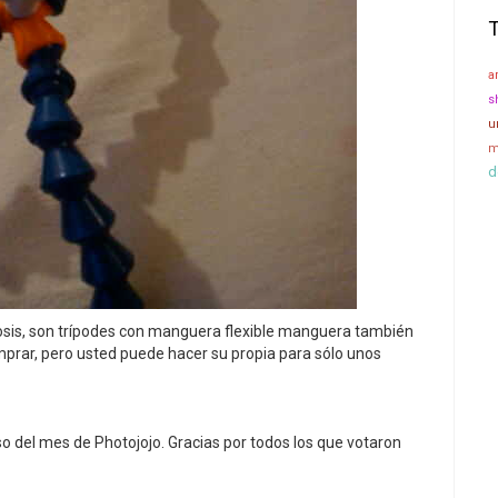
a
s
u
m
d
nodosis, son trípodes con manguera flexible manguera también
rar, pero usted puede hacer su propia para sólo unos
so del mes de Photojojo. Gracias por todos los que votaron