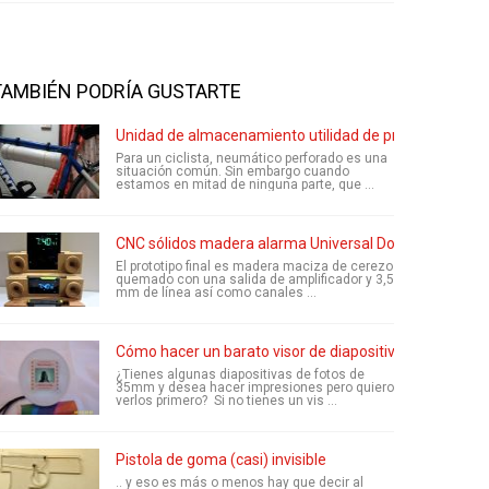
TAMBIÉN PODRÍA GUSTARTE
Unidad de almacenamiento utilidad de prueba de lluvia
Para un ciclista, neumático perforado es una
situación común. Sin embargo cuando
estamos en mitad de ninguna parte, que ...
CNC sólidos madera alarma Universal Dock
El prototipo final es madera maciza de cerezo
quemado con una salida de amplificador y 3,5
mm de línea así como canales ...
Cómo hacer un barato visor de diapositivas de 35mm
¿Tienes algunas diapositivas de fotos de
35mm y desea hacer impresiones pero quiero
verlos primero? Si no tienes un vis ...
Pistola de goma (casi) invisible
.. y eso es más o menos hay que decir al