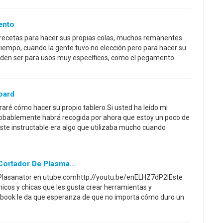
ento
e recetas para hacer sus propias colas, muchos remanentes
tiempo, cuando la gente tuvo no elección pero para hacer su
eden ser para usos muy específicos, como el pegamento
oard
raré cómo hacer su propio tablero.Si usted ha leído mi
probablemente habrá recogida por ahora que estoy un poco de
este instructable era algo que utilizaba mucho cuando
ortador De Plasma...
a Plasanator en utube.comhttp://youtu.be/enELHZ7dP2IEste
icos y chicas que les gusta crear herramientas y
book le da que esperanza de que no importa cómo duro un