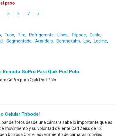
 el paso
5
6
7
»
o
,
Tubo
,
Tiro
,
Refrigerante
,
Línea
,
Trípode
,
Gorila
,
od
,
Segmentado
,
Arandela
,
Benthekahn
,
Loc
,
Locline
,
e Remoto GoPro Para Quik Pod Polo
moto GoPro para Quik Pod Polo
o Celular Trípode!
par de fotos desde una cámara sabe lo importante que es
e movimiento y su voluntad de lente Carl Zeiss de 12
gen borrosa.Con el advenimiento de cámaras móviles