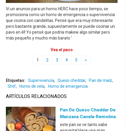
Vi un anuncio para un horno HERC hace poco tiempo, se
promociona como un horno de emergencia o supervivencia
que cocina con candelitas. Pensé que era muy interesante
pero bastante grande, supuestamente se puede cocinar un
pavo en él! Yo pensé que podría makew algo similar pero
más pequeño y mucho más barato '
Vea el paso
1
2
3
4
5
»
Etiquetas:
Supervivencia
,
Queso cheddar
,
Pan de maíz
,
Shtf
,
Horno de vela
,
Horno de emergencia
ARTÍCULOS RELACIONADOS
Pan De Queso Cheddar De
Manzana Canela-Remolina
este pan se ve tanto sabe
esquisita! Hace una gran