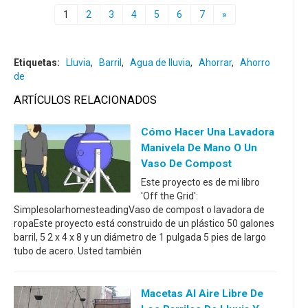
1
2
3
4
5
6
7
»
Etiquetas:
Lluvia
,
Barril
,
Agua de lluvia
,
Ahorrar
,
Ahorro
de
ARTÍCULOS RELACIONADOS
Cómo Hacer Una Lavadora
Manivela De Mano O Un
Vaso De Compost
Este proyecto es de mi libro
'Off the Grid':
SimplesolarhomesteadingVaso de compost o lavadora de
ropaEste proyecto está construido de un plástico 50 galones
barril, 5 2 x 4 x 8 y un diámetro de 1 pulgada 5 pies de largo
tubo de acero. Usted también
Macetas Al Aire Libre De