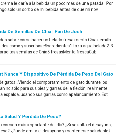
 crema le daría a la bebida un poco más de una patada. Por
engo sólo un sorbo de mi bebida antes de que mi nov
da De Semillas De Chia | Pan De Josh
 vídeo sobre cómo hacer un helado fresa menta Chia semilla
olvides como y suscribirse!Ingredientes1 taza agua helada2-3
araditas semillas de Chia5 fresasMenta frescaCubi
t Nunca Y Dispositivo De Pérdida De Peso Del Gato
de gatos...Viendo el comportamiento de gato durante los
n no sólo para sus pies y garras de la flexión, realmente
 la espalda, usando sus garras como apalancamiento. Est
La Salud Y Pérdida De Peso?
a comida más importante del día? ¿Si se salta el desayuno,
 peso? ¿Puede omitir el desayuno y mantenerse saludable?