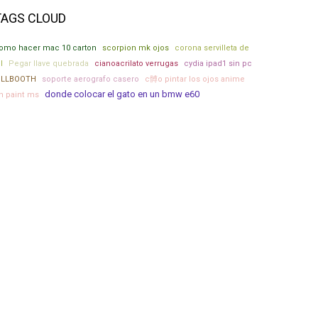
TAGS CLOUD
omo hacer mac 10 carton
scorpion mk ojos
corona servilleta de
l
Pegar llave quebrada
cianoacrilato verrugas
cydia ipad1 sin pc
ILLBOOTH
soporte aerografo casero
c髆o pintar los ojos anime
donde colocar el gato en un bmw e60
n paint ms