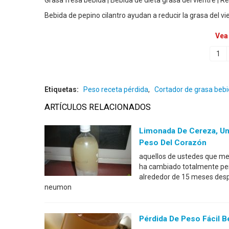
Grasa fresa bebida | Bebida de dieta grasa del vientre | R
Bebida de pepino cilantro ayudan a reducir la grasa del 
Vea
1
Etiquetas:
Peso receta pérdida
,
Cortador de grasa beb
ARTÍCULOS RELACIONADOS
Limonada De Cereza, Un
Peso Del Corazón
aquellos de ustedes que me
ha cambiado totalmente per
alrededor de 15 meses desp
neumon
Pérdida De Peso Fácil B