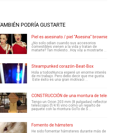
TAMBIÉN PODRÍA GUSTARTE
Piel es asesinato / piel "Asesina" brownies
¿No solo odian cuando sus accesorios
comestibles vienen a la vida y tratan de
matarte? Tan molesto...Hoy voy a mostrarte ...
Steampunked corazón-Beat-Box
Hola a todosNunca esperé un enorme interés
de mi trabajo. Pero debo decir que me gusta.
Este éxito es una gran motivaci ...
CONSTRUCCIÓN de una montura de telescopio de D
Tengo un Orion 203 mm (8 pulgadas) reflector
telescopio (f/4.9) vino como un reparto de
paquete con la montura GoTo de S ...
Fomento de hámsters
He sido fomentar hámsteres durante más de