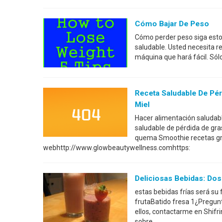
Cómo Bajar De Peso
Cómo perder peso siga estos
saludable. Usted necesita re
máquina que hará fácil. Sól
Receta Saludable De Pér
Miel
Hacer alimentación saludabl
saludable de pérdida de gra
quema Smoothie recetas gra
webhttp://www.glowbeautywellness.comhttps:
Deliciosas Bebidas: Do
estas bebidas frías será su 
frutaBatido fresa 1¿Pregun
ellos, contactarme en Shifr
sobre