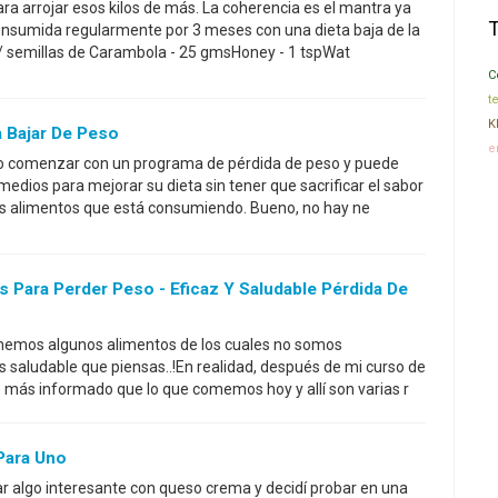
ara arrojar esos kilos de más. La coherencia es el mantra ya
onsumida regularmente por 3 meses con una dieta baja de la
 / semillas de Carambola - 25 gmsHoney - 1 tspWat
C
te
K
 Bajar De Peso
e
do comenzar con un programa de pérdida de peso y puede
edios para mejorar su dieta sin tener que sacrificar el sabor
los alimentos que está consumiendo. Bueno, no hay ne
Para Perder Peso - Eficaz Y Saludable Pérdida De
comemos algunos alimentos de los cuales no somos
s saludable que piensas..!En realidad, después de mi curso de
go más informado que lo que comemos hoy y allí son varias r
Para Uno
r algo interesante con queso crema y decidí probar en una