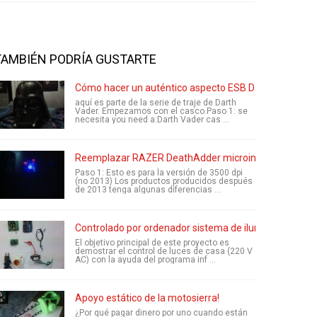
TAMBIÉN PODRÍA GUSTARTE
Cómo hacer un auténtico aspecto ESB Darth Vader ca
aquí es parte de la serie de traje de Darth
Vader. Empezamos con el casco.Paso 1: se
necesita you need a:Darth Vader cas ...
Reemplazar RAZER DeathAdder microinterruptor y L
Paso 1: Esto es para la versión de 3500 dpi
(no 2013) Los productos producidos después
de 2013 tenga algunas diferencias ...
Controlado por ordenador sistema de iluminación del 
El objetivo principal de este proyecto es
demostrar el control de luces de casa (220 V
AC) con la ayuda del programa inf ...
Apoyo estático de la motosierra!
¿Por qué pagar dinero por uno cuando están