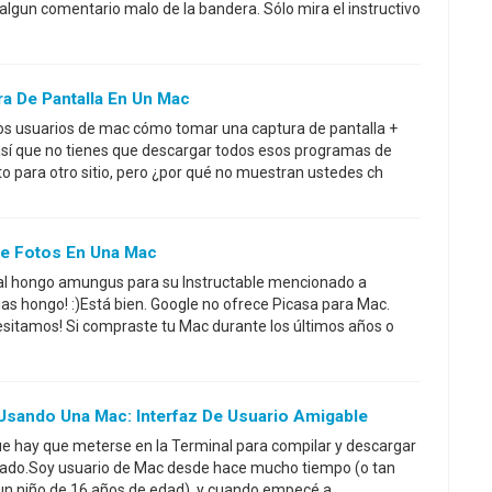
lgun comentario malo de la bandera. Sólo mira el instructivo
 De Pantalla En Un Mac
los usuarios de mac cómo tomar una captura de pantalla +
así que no tienes que descargar todos esos programas de
to para otro sitio, pero ¿por qué no muestran ustedes ch
De Fotos En Una Mac
 al hongo amungus para su Instructable mencionado a
ias hongo! :)Está bien. Google no ofrece Picasa para Mac.
esitamos! Si compraste tu Mac durante los últimos años o
Usando Una Mac: Interfaz De Usuario Amigable
ue hay que meterse en la Terminal para compilar y descargar
ado.Soy usuario de Mac desde hace mucho tiempo (o tan
un niño de 16 años de edad), y cuando empecé a