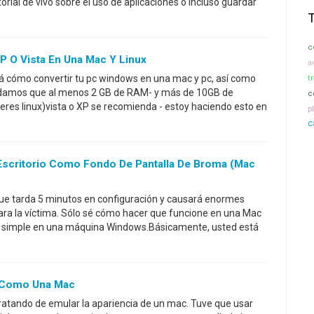
orial de vivo sobre el uso de aplicaciones o incluso guardar
c
P O Vista En Una Mac Y Linux
a
rá cómo convertir tu pc windows en una mac y pc, así como
t
damos que al menos 2 GB de RAM- y más de 10GB de
c
ieres linux)vista o XP se recomienda - estoy haciendo esto en
p
c
 Escritorio Como Fondo De Pantalla De Broma (Mac
ue tarda 5 minutos en configuración y causará enormes
ara la víctima. Sólo sé cómo hacer que funcione en una Mac
a simple en una máquina Windows.Básicamente, usted está
C Como Una Mac
ratando de emular la apariencia de un mac. Tuve que usar