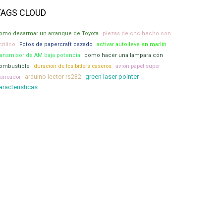
TAGS CLOUD
omo desarmar un arranque de Toyota
piezas de cnc hecho con
crilico
Fotos de papercraft cazado
activar auto leve en marlin
ransmisor de AM baja potencia
como hacer una lampara con
avion papel super
ombustible
duracion de los bitters caseros
arduino lector rs232
green laser pointer
laneador
aracteristicas