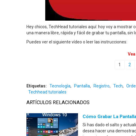
Hey chicos, TechHead tutoriales aquí: hoy voy a mostrar c
una manera libre, rápida y fácil de grabar tu pantalla, sin
Puedes ver el siguiente vídeo o leer las instrucciones:
Vea
1
2
Etiquetas:
Tecnología
,
Pantalla
,
Registro
,
Tech
,
Orde
Techhead tutoriales
ARTÍCULOS RELACIONADOS
Cómo Grabar La Pantall
Si has dado el salto y actu
desea hacer una demostraci