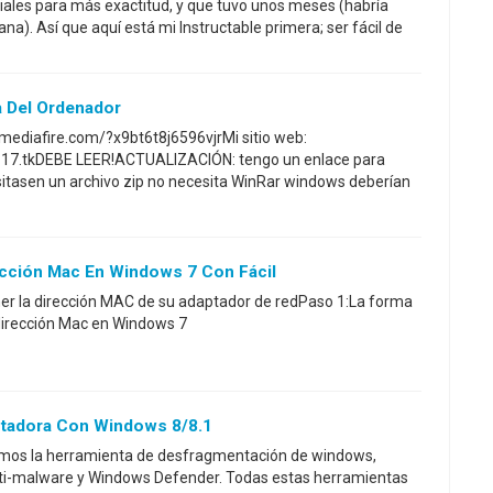
iales para más exactitud, y que tuvo unos meses (habría
. Así que aquí está mi Instructable primera; ser fácil de
a Del Ordenador
mediafire.com/?x9bt6t8j6596vjrMi sitio web:
17.tkDEBE LEER!ACTUALIZACIÓN: tengo un enlace para
sitasen un archivo zip no necesita WinRar windows deberían
cción Mac En Windows 7 Con Fácil
ner la dirección MAC de su adaptador de redPaso 1:La forma
 dirección Mac en Windows 7
tadora Con Windows 8/8.1
emos la herramienta de desfragmentación de windows,
ti-malware y Windows Defender. Todas estas herramientas