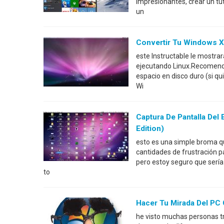
impresionantes, crear un tut
un
Convertir Tu Windows X
este Instructable le mostra
ejecutando Linux.Recomen
espacio en disco duro (si qu
Wi
Captura De Pantalla Del
Edition)
esto es una simple broma q
cantidades de frustración p
pero estoy seguro que serí
to
Hacer Tu Mirada Del P
he visto muchas personas t