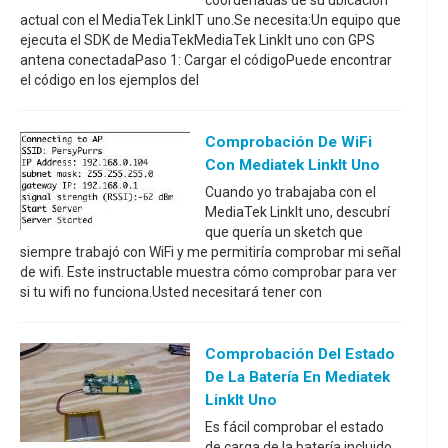
coordenadas de su ubicación
actual con el MediaTek LinkIT uno.Se necesita:Un equipo que
ejecuta el SDK de MediaTekMediaTek LinkIt uno con GPS
antena conectadaPaso 1: Cargar el códigoPuede encontrar
el código en los ejemplos del
Comprobación De WiFi
Con Mediatek LinkIt Uno
Cuando yo trabajaba con el
MediaTek LinkIt uno, descubrí
que quería un sketch que
siempre trabajó con WiFi y me permitiría comprobar mi señal
de wifi. Este instructable muestra cómo comprobar para ver
si tu wifi no funciona.Usted necesitará tener con
Comprobación Del Estado
De La Batería En Mediatek
LinkIt Uno
Es fácil comprobar el estado
de carga de la batería incluido