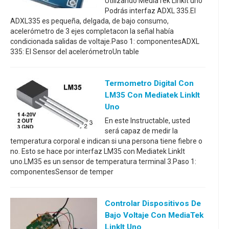
Utilizando MediaTek LinkIt uno
Podrás interfaz ADXL 335.El
ADXL335 es pequeña, delgada, de bajo consumo,
acelerómetro de 3 ejes completacon la señal había
condicionada salidas de voltaje.Paso 1: componentesADXL
335: El Sensor del acelerómetroUn table
Termometro Digital Con
LM35 Con Mediatek LinkIt
Uno
En este Instructable, usted
será capaz de medir la
temperatura corporal e indican si una persona tiene fiebre o
no. Esto se hace por interfaz LM35 con Mediatek LinkIt
uno.LM35 es un sensor de temperatura terminal 3.Paso 1:
componentesSensor de temper
Controlar Dispositivos De
Bajo Voltaje Con MediaTek
LinkIt Uno