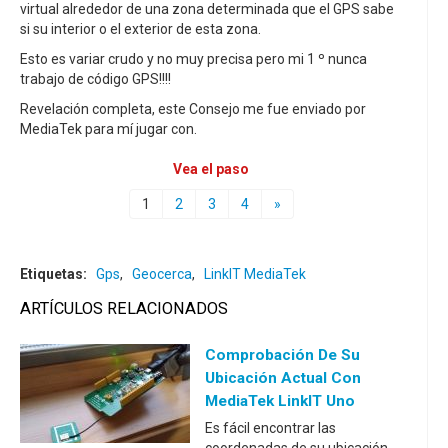
virtual alrededor de una zona determinada que el GPS sabe
si su interior o el exterior de esta zona.
Esto es variar crudo y no muy precisa pero mi 1 º nunca
trabajo de código GPS!!!!
Revelación completa, este Consejo me fue enviado por
MediaTek para mí jugar con.
Vea el paso
1
2
3
4
»
Etiquetas:
Gps
,
Geocerca
,
LinkIT MediaTek
ARTÍCULOS RELACIONADOS
Comprobación De Su
Ubicación Actual Con
MediaTek LinkIT Uno
Es fácil encontrar las