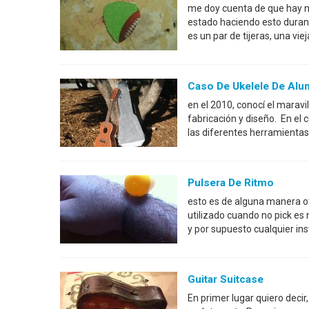
me doy cuenta de que hay n
estado haciendo esto duran
es un par de tijeras, una vi
Caso De Ukelele De Alu
en el 2010, conocí el marav
fabricación y diseño. En el 
las diferentes herramientas
Pulsera De Ritmo
esto es de alguna manera ot
utilizado cuando no pick es
y por supuesto cualquier in
Guitar Suitcase
En primer lugar quiero deci