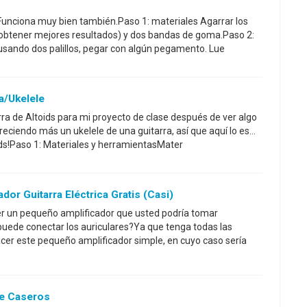
Funciona muy bien también.Paso 1: materiales Agarrar los
a obtener mejores resultados) y dos bandas de goma.Paso 2:
á usando dos palillos, pegar con algún pegamento. Lue
ra/ukelele
rra de Altoids para mi proyecto de clase después de ver algo
reciendo más un ukelele de una guitarra, así que aquí lo es...
oids!Paso 1: Materiales y herramientasMater
dor Guitarra Eléctrica Gratis (casi)
er un pequeño amplificador que usted podría tomar
ede conectar los auriculares?Ya que tenga todas las
cer este pequeño amplificador simple, en cuyo caso sería
le Caseros