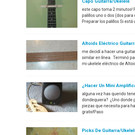
Capo Guitarra/ukelele
este capo toma 2 minutos! 
palillos uno o dos (dos par
Preparar los palillos Si est
Altoids Eléctrico Guitar
me decidí a hacer una guita
similar en línea. Terminó pa
mi ukelele eléctrico de Alt
¿Hacer Un Mini Amplifica
alguna vez has querido ten
dondequiera? ¿Uno donde pu
piezas que necesita para ha
gratis!Paso
Picks De Guitarra/ukele