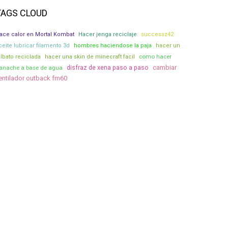
TAGS CLOUD
ace calor en Mortal Kombat
Hacer jenga reciclaje
successz42
ceite lubricar filamento 3d
hombres haciendose la paja
hacer un
como hacer
ilbato reciclada
hacer una skin de minecraft facil
cambiar
anache a base de agua
disfraz de xena paso a paso
entilador outback fm60