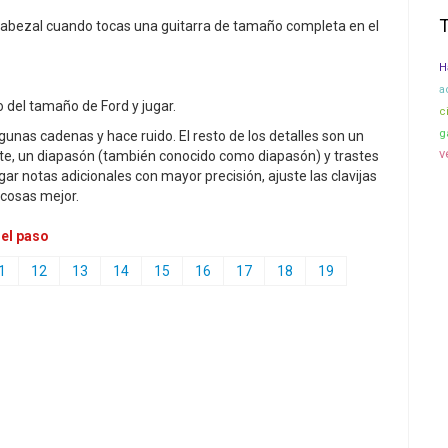
 cabezal cuando tocas una guitarra de tamaño completa en el
H
a
 del tamaño de Ford y jugar.
c
g
unas cadenas y hace ruido. El resto de los detalles son un
v
rte, un diapasón (también conocido como diapasón) y trastes
ar notas adicionales con mayor precisión, ajuste las clavijas
s cosas mejor.
 el paso
1
12
13
14
15
16
17
18
19