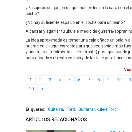
¿Pasajeros se quejan de que huelen les en la cara con el
coche?
¿No hay suficiente espacio en el coche para un piano?
Alcanzar y agarrar tu ukulele medio de guitarra/sopranino
La idea aproximada es tomar una caja añade un palo, y alg
puente en el lugar correcto para que sea sonido más fue
y una tuerca (realmente el cero traste) para que pueda jug
para afinarlo y el resto es finery de la clase para hacer la
Vea
1
2
3
4
5
6
7
8
9
10
1
20
»
Etiquetas:
Guitarra
,
Ford
,
Guitarra ukulele Ford
ARTÍCULOS RELACIONADOS