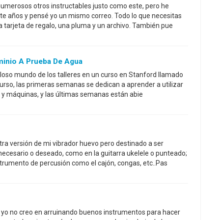
umerosos otros instructables justo como este, pero he
te años y pensé yo un mismo correo. Todo lo que necesitas
eja tarjeta de regalo, una pluma y un archivo. También pue
minio A Prueba De Agua
illoso mundo de los talleres en un curso en Stanford llamado
curso, las primeras semanas se dedican a aprender a utilizar
 y máquinas, y las últimas semanas están abie
ra versión de mi vibrador huevo pero destinado a ser
 necesario o deseado, como en la guitarra ukelele o punteado;
strumento de percusión como el cajón, congas, etc..Pas
r, yo no creo en arruinando buenos instrumentos para hacer