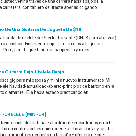
o usted venir a través de una carrera hacia abajo de la
la carretera, con tablero del traste apenas colgando
no De Una Guitarra De Juguete De $10
la banda de ukelele de Puerto diamante (DHUB para abreviar)
jo acústico. Finalmente superar con celos a la guitarra,
le. Pero, puesto que tengo un banjo viejo y mi es
a Guitarra Bajo Ukelele Banjo
olsos gig para mi esposa y mi hija nuevos instrumentos. Mi
elele Navidad-actualidad-abierto-principios de barítono en la
to diamante. Ella había estado practicando en
i-UKELELE [MINI-UK]
-Reino Unido de materiales fácilmente encontrados en arte.
cho en cuatro noches quien puede perforar, cortar y ajustar
El instrumento es pequeño en tamaño y número de cuer