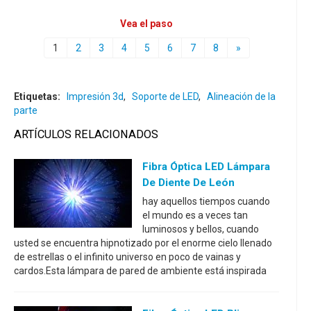
Vea el paso
1
2
3
4
5
6
7
8
»
Etiquetas:
Impresión 3d
,
Soporte de LED
,
Alineación de la
parte
ARTÍCULOS RELACIONADOS
Fibra Óptica LED Lámpara
De Diente De León
hay aquellos tiempos cuando
el mundo es a veces tan
luminosos y bellos, cuando
usted se encuentra hipnotizado por el enorme cielo llenado
de estrellas o el infinito universo en poco de vainas y
cardos.Esta lámpara de pared de ambiente está inspirada