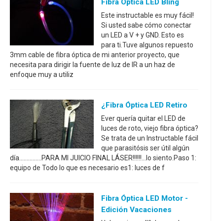
Fibra Óptica LED Bling
Este instructable es muy fácil!
Si usted sabe cómo conectar
un LED a V + y GND. Esto es
para ti.Tuve algunos repuesto
3mm cable de fibra óptica de mi anterior proyecto, que
necesita para dirigir la fuente de luz de IR a un haz de
enfoque muy a utiliz
¿fibra Óptica LED Retiro
Ever quería quitar el LED de
luces de roto, viejo fibra óptica?
Se trata de un Instructable fácil
que parasitósis ser útil algún
día...............PARA MI JUICIO FINAL LÁSER!!!!!!...lo siento.Paso 1:
equipo de Todo lo que es necesario es1: luces de f
Fibra Óptica LED Motor -
Edición Vacaciones