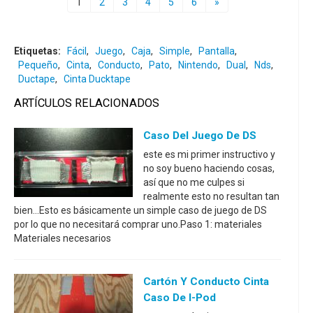
1
2
3
4
5
6
»
Etiquetas:
Fácil
,
Juego
,
Caja
,
Simple
,
Pantalla
,
Pequeño
,
Cinta
,
Conducto
,
Pato
,
Nintendo
,
Dual
,
Nds
,
Ductape
,
Cinta Ducktape
ARTÍCULOS RELACIONADOS
Caso Del Juego De DS
este es mi primer instructivo y
no soy bueno haciendo cosas,
así que no me culpes si
realmente esto no resultan tan
bien...Esto es básicamente un simple caso de juego de DS
por lo que no necesitará comprar uno.Paso 1: materiales
Materiales necesarios
Cartón Y Conducto Cinta
Caso De I-Pod