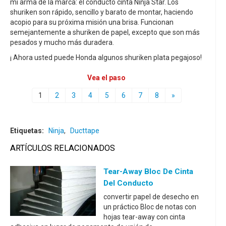
mi arma de la marca: el conducto cinta Ninja Star. Los
shuriken son rápido, sencillo y barato de montar, haciendo
acopio para su próxima misión una brisa. Funcionan
semejantemente a shuriken de papel, excepto que son más
pesados y mucho más duradera.
¡ Ahora usted puede Honda algunos shuriken plata pegajoso!
Vea el paso
1
2
3
4
5
6
7
8
»
Etiquetas:
Ninja
,
Ducttape
ARTÍCULOS RELACIONADOS
Tear-Away Bloc De Cinta
Del Conducto
convertir papel de desecho en
un práctico Bloc de notas con
hojas tear-away con cinta