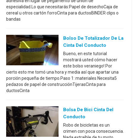
adhesiva en lugar de pegamento de unión de
especialidad.Lo que necesitarás:Papel de desechoCaja de
cereal u otros cartón forroCinta para ductosBINDER clips o
bandas
Bolso De Totalizador De La
Cinta Del Conducto
Bueno, en este tutorial
mostrará usted cómo hacer
este bolso veraniego! Por
cierto esto me tomó una hora y media así que apartar una
porción pequeña de tiempo.Paso 1: materiales Necesita5
pedazos de papel de construcciónTijerasCinta para
ductosCinta
Bolsa De Bici Cinta Del
Conducto
Robo de bicicletas es un
crimen con poca consecuencia.
Nada extraíble de tu moto