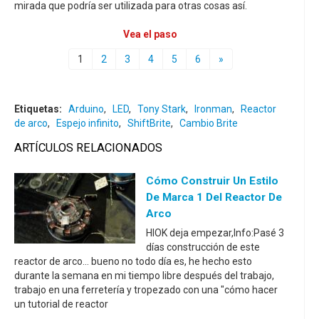
mirada que podría ser utilizada para otras cosas así.
Vea el paso
1
2
3
4
5
6
»
Etiquetas:
Arduino
,
LED
,
Tony Stark
,
Ironman
,
Reactor
de arco
,
Espejo infinito
,
ShiftBrite
,
Cambio Brite
ARTÍCULOS RELACIONADOS
Cómo Construir Un Estilo
De Marca 1 Del Reactor De
Arco
HIOK deja empezar,Info:Pasé 3
días construcción de este
reactor de arco... bueno no todo día es, he hecho esto
durante la semana en mi tiempo libre después del trabajo,
trabajo en una ferretería y tropezado con una "cómo hacer
un tutorial de reactor