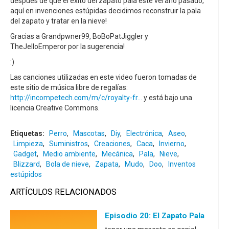
después de que el éxito del zapato pala este verano pasado,
aquí en invenciones estúpidas decidimos reconstruir la pala
del zapato y tratar en la nieve!
Gracias a Grandpwner99, BoBoPatJiggler y
TheJelloEmperor por la sugerencia!
:)
Las canciones utilizadas en este video fueron tomadas de
este sitio de música libre de regalías:
http://incompetech.com/m/c/royalty-fr...
y está bajo una
licencia Creative Commons.
Etiquetas:
Perro
,
Mascotas
,
Diy
,
Electrónica
,
Aseo
,
Limpieza
,
Suministros
,
Creaciones
,
Caca
,
Invierno
,
Gadget
,
Medio ambiente
,
Mecánica
,
Pala
,
Nieve
,
Blizzard
,
Bola de nieve
,
Zapata
,
Mudo
,
Doo
,
Inventos
estúpidos
ARTÍCULOS RELACIONADOS
Episodio 20: El Zapato Pala