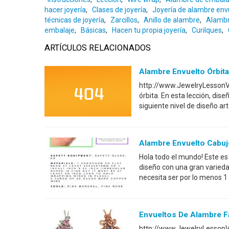
hacer joyería
,
Clases de joyería
,
Joyería de alambre env
técnicas de joyería
,
Zarcillos
,
Anillo de alambre
,
Alambr
embalaje
,
Básicas
,
Hacen tu propia joyería
,
Curilques
,
ARTÍCULOS RELACIONADOS
Alambre Envuelto Órbita 
http://www.JewelryLessonVi
órbita. En esta lección, dis
siguiente nivel de diseño a
Alambre Envuelto Cabujó
Hola todo el mundo! Este es u
diseño con una gran varied
necesita ser por lo menos 1
Envueltos De Alambre Fá
http://www.JewelryLessonVi