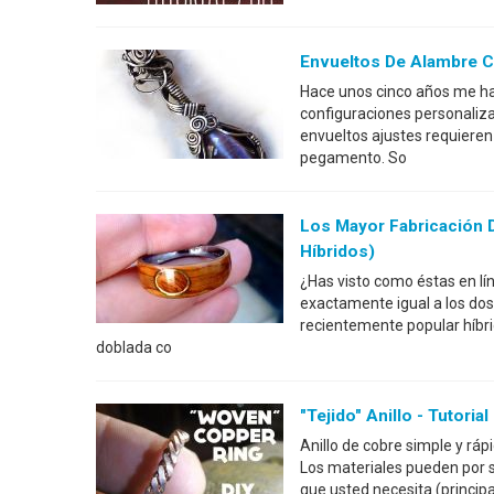
Envueltos De Alambre C
Hace unos cinco años me ha
configuraciones personaliz
envueltos ajustes requieren 
pegamento. So
Los Mayor Fabricación D
Híbridos)
¿Has visto como éstas en l
exactamente igual a los dos e
recientemente popular híbr
doblada co
"Tejido" Anillo - Tutoria
Anillo de cobre simple y rápi
Los materiales pueden por s
que usted necesita (princi