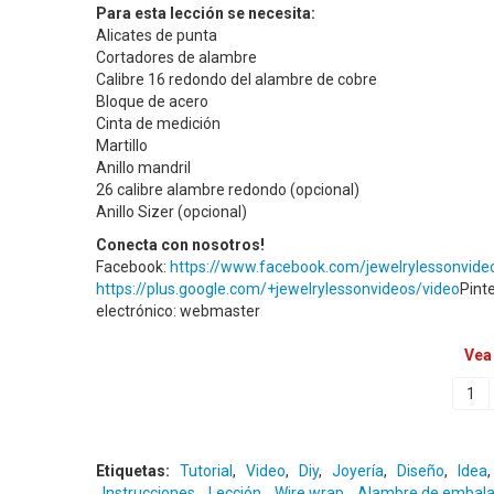
Para esta lección se necesita:
Alicates de punta
Cortadores de alambre
Calibre 16 redondo del alambre de cobre
Bloque de acero
Cinta de medición
Martillo
Anillo mandril
26 calibre alambre redondo (opcional)
Anillo Sizer (opcional)
Conecta con nosotros!
Facebook:
https://www.facebook.com/jewelrylessonvide
https://plus.google.com/+jewelrylessonvideos/video
Pint
electrónico: webmaster
Vea
1
Etiquetas:
Tutorial
,
Video
,
Diy
,
Joyería
,
Diseño
,
Idea
,
Instrucciones
,
Lección
,
Wire wrap
,
Alambre de embala