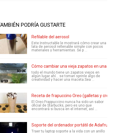
TAMBIÉN PODRÍA GUSTARTE
Refilable del aerosol
Este Instructable le mostrará cómo crear una
lata de aerosol rellenable simple con pocos
materiales y herramientas. Se p ...
Cómo cambiar una vieja zapatos en una maceta (fácil
todo el mundo tiene un zapatos viejos en
algún lugar ahí... se toman sprinle algo de
creatividad y hacer una maceta.Sea ...
Receta de frapuccino Oreo (galletas y crema Frappucc
El Oreo Frappuccino nunca ha sido un sabor
oficial de Starbucks, pero es uno que
encontrará si busca en el internet, así ...
Soporte del ordenador portátil de Adafruit NeoPixel
Traer tu laptop soporte a la vida con un anillo