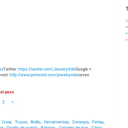
d
m
e
p
os
Twitter:
https://twitter.com/JewelryVids
Google +:
erest:
http://www.pinterest.com/jewelryvids
correo
 el paso
2
»
Crear
,
Trucos
,
Anillo
,
Herramientas
,
Consejos
,
Perlas
,
je
,
Diseño de joyería
,
Bobinas
,
Cristales de mar
,
Cómo