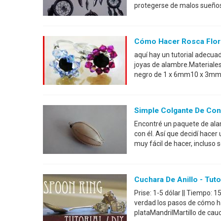
protegerse de malos sueños.
Cómo Hacer Rosca Flor C
aquí hay un tutorial adecua
joyas de alambre.Materiale
negro de 1 x 6mm10 x 3mm d
Simple Colgante De Con
Encontré un paquete de ala
con él. Así que decidí hace
muy fácil de hacer, incluso
Cuchara De Anillo - Tuto
Prise: 1-5 dólar || Tiempo: 15
verdad los pasos de cómo h
plataMandrilMartillo de ca