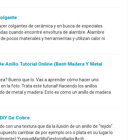
olgante
cer colgantes de cerámica y en busca de especiales
adas cuando encontré envoltura de alambre. Alambre
de pocos materiales y herramientas y utilizan calor ni
e Anillo Tutorial Online (Bent-Madera Y Metal
ínea? Bueno que lo. Vas a aprender cómo hacer uno
n la foto. Trata este tutorial! Haciendo los anillos
ido de metal y madera. Esto es como un anillo de madera
l DIY De Cobre
do con una textura que da la ilusión de un anillo de "tejido".
upuesto cambiar de por ejemplo oro o plata en su lugar.lo
palmente):YunqueMartilloDestornilladorArch