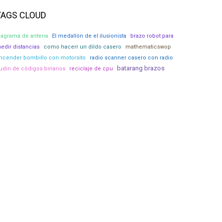
TAGS CLOUD
iagrama de antena
El medallón de el ilusionista
brazo robot para
edir distancias
como hacerr un dildo casero
mathematicswop
ncender bombillo con motorsito
radio scanner casero con radio
batarang brazos
udin de códigos binarios
reciclaje de cpu