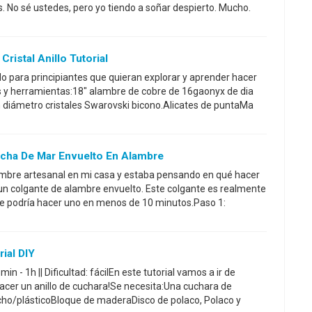
 No sé ustedes, pero yo tiendo a soñar despierto. Mucho.
ristal Anillo Tutorial
do para principiantes que quieran explorar y aprender hacer
s y herramientas:18" alambre de cobre de 16gaonyx de dia
iámetro cristales Swarovski bicono.Alicates de puntaMa
cha De Mar Envuelto En Alambre
mbre artesanal en mi casa y estaba pensando en qué hacer
r un colgante de alambre envuelto. Este colgante es realmente
 se podría hacer uno en menos de 10 minutos.Paso 1:
rial DIY
min - 1h || Dificultad: fácilEn este tutorial vamos a ir de
acer un anillo de cuchara!Se necesita:Una cuchara de
ucho/plásticoBloque de maderaDisco de polaco, Polaco y