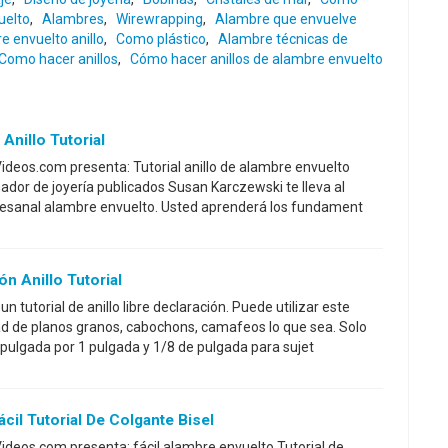
uelto
,
Alambres
,
Wirewrapping
,
Alambre que envuelve
e envuelto anillo
,
Como plástico
,
Alambre técnicas de
Como hacer anillos
,
Cómo hacer anillos de alambre envuelto
Anillo Tutorial
deos.com presenta: Tutorial anillo de alambre envuelto
eñador de joyería publicados Susan Karczewski te lleva al
rtesanal alambre envuelto. Usted aprenderá los fundament
n Anillo Tutorial
n tutorial de anillo libre declaración. Puede utilizar este
ad de planos granos, cabochons, camafeos lo que sea. Solo
 pulgada por 1 pulgada y 1/8 de pulgada para sujet
cil Tutorial De Colgante Bisel
deos.com presenta: fácil alambre envuelto Tutorial de